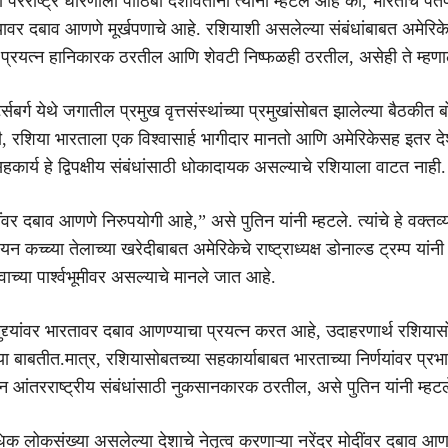
 परराष्ट्र धोरणाला पाठिंबा दर्शविताना त्यांनी म्हटले आहे की, भारताचे पं
ंच्यावर दबाव आणणे मूर्खपणाचे आहे. रशियाशी असलेल्या संबंधांबाबत अमेरि
प्रयत्न हानिकारक ठरतील आणि शेवटी निष्फळही ठरतील, असेही ते म्हणा
टर्सबर्ग येथे जगातील प्रमुख वृत्तसंस्थांच्या प्रमुखांसोबत झालेल्या बैठकीत
की, रशिया भारताला एक विश्वासार्ह भागीदार मानतो आणि अमेरिकेसह इतर दे
हकार्य हे द्विपक्षीय संबंधांसाठी धोकादायक असल्याचे रशियाला वाटत नाही.
ंवर दबाव आणणे निरुपयोगी आहे,” असे पुतिन यांनी म्हटले. त्यांचे हे वक्तव्
कच्च्या तेलाच्या खरेदीबाबत अमेरिकेचे राष्ट्राध्यक्ष डोनाल्ड ट्रम्प यांनी
वाच्या पार्श्वभूमीवर असल्याचे मानले जात आहे.
ुद्द्यांवर भारतावर दबाव आणण्याचा प्रयत्न करत आहे, उदाहरणार्थ रशियास
या बाबतीत.मात्र, रशियासोबतच्या सहकार्याबाबत भारताच्या निर्णयांवर प्रभ
्न आंतरराष्ट्रीय संबंधांसाठी नुकसानकारक ठरतील, असे पुतिन यांनी म्हटल
क लोकसंख्या असलेल्या देशाचे नेतृत्व करणाऱ्या नरेंद्र मोदींवर दबाव आण