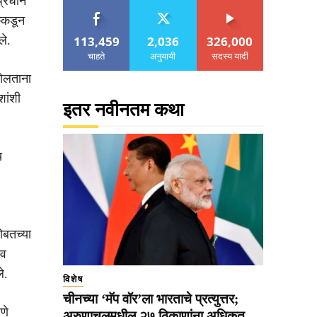
तप्रधान
केकडून
113,459
2,036
326,000
ले.
चाहते
अनुयायी
सदस्य यादी
 बोलताना
शांशी
इतर नवीनतम कथा
य
ोबतच्या
ाव
े.
विशेष
चीनच्या ‘मॅप वॉर’ला भारताचे प्रत्युत्तर;
णे
अरुणाचलमधील २७ ठिकाणांना अधिकृत