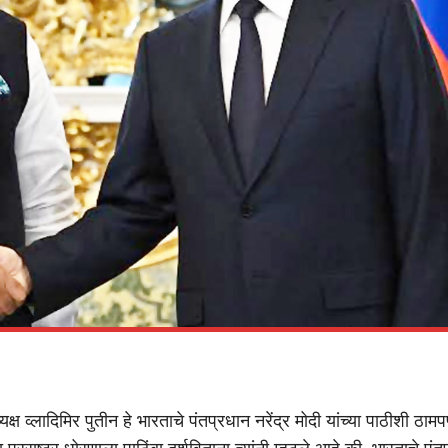
ध्यक्ष व्लादिमिर पुतीन हे भारताचे पंतप्रधान नरेंद्र मोदी यांच्या पाठीशी ठामप