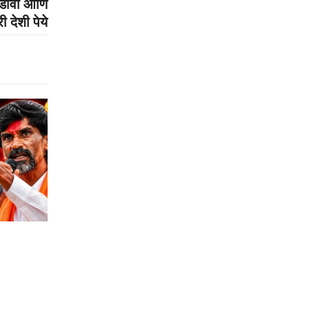
ंडावा आणि
ी देशी पेये