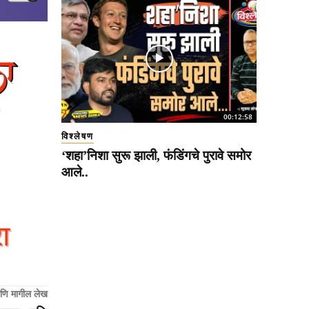
00:12:58
विश्लेषण
‘शहा’निशा सुरू झाली, फंडिंगचे पुरावे समोर
आले..
णि मागील लेख