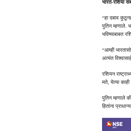
भारत-रशिया संब
“हा दबाव कुठून
पुतिन म्हणाले.
भविष्याबाबत रशिय
“आम्ही भारतास
अत्यंत विश्वासार
रशियन राष्ट्राध्
मते, येत्या काही
पुतिन म्हणाले 
हितांना प्राधान