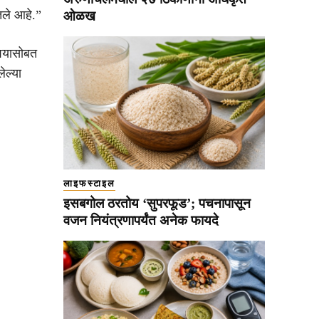
ेतले आहे.”
ओळख
शियासोबत
लेल्या
लाइफस्टाइल
इसबगोल ठरतोय ‘सुपरफूड’; पचनापासून
वजन नियंत्रणापर्यंत अनेक फायदे