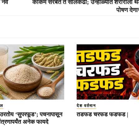
 नवे
कोकम सरबत ते सोलकढी; उन्हाळ्यात शरीराला थ
पोषण देणार
इल
देश वर्तमान
ठरतोय ‘सुपरफूड’; पचनापासून
तडफड चरफड फडफड |
त्रणापर्यंत अनेक फायदे