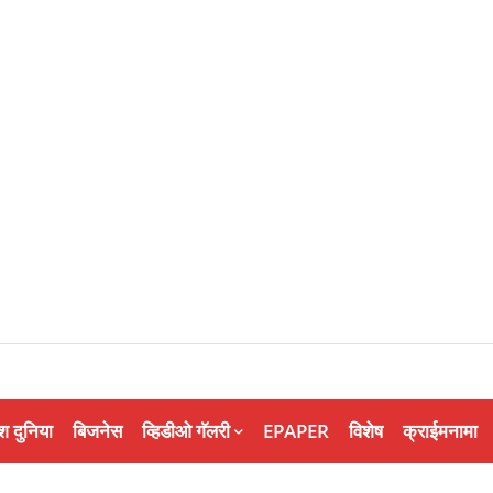
श दुनिया
बिजनेस
व्हिडीओ गॅलरी
EPAPER
विशेष
क्राईमनामा