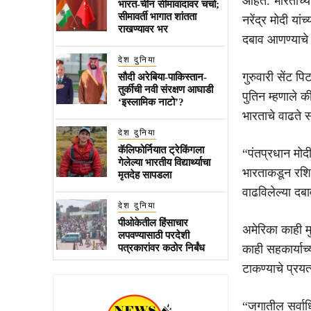
आहेत. भारताच्या
भारत-चीन सीमावादावर चर्चा;
सीमावर्ती भागात शांतता
नरेंद्र मोदी या
राखण्यावर भर
दबाव आणण्याचे 
देश दुनिया
गुरुवारी सेंट पि
सौदी अरेबिया-पाकिस्तान-
तुर्कीची नवी संरक्षण आघाडी
पुतिन म्हणाले 
‘इस्लामिक नाटो’?
भारताचे वाढते स
देश दुनिया
कॅलिफोर्नियात ट्रेकिंगला
“पंतप्रधान मोदी
गेलेल्या भारतीय विद्यार्थ्याचा
भारताकडून रशियन 
मृतदेह सापडला
वाढविलेल्या दबा
देश दुनिया
पीओकेतील हिंसाचार
अमेरिका काही म
लपवण्यासाठी परदेशी
पत्रकारांवर कठोर निर्बंध
काही सहकार्याच्
टाकण्याचे प्रयत
“जगातील सर्वाधि