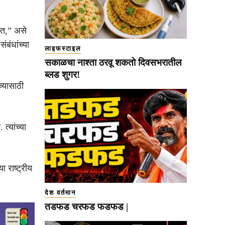
ीत,” असे
बंधांच्या
लाइफस्टाइल
सकाळचा नाश्ता ठरवू शकतो दिवसभरातील
ब्लड शुगर!
्यासाठी
त्यांच्या
 राष्ट्रीय
देश वर्तमान
तडफड चरफड फडफड |