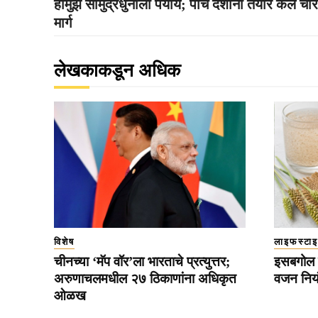
हॉर्मुझ सामुद्रधुनीला पर्याय; पाच देशांनी तयार केले चार
मार्ग
लेखकाकडून अधिक
विशेष
लाइफस्टा
चीनच्या ‘मॅप वॉर’ला भारताचे प्रत्युत्तर;
इसबगोल 
अरुणाचलमधील २७ ठिकाणांना अधिकृत
वजन नियं
ओळख