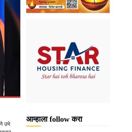
आम्हाला follow करा
णे उभे