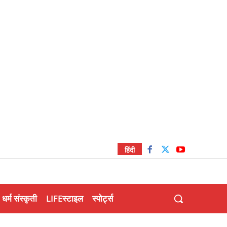
हिंदी
धर्म संस्कृती
LIFEस्टाइल
स्पोर्ट्स