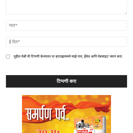
टिप्पणी
ना
ई
मे
पुढील वेळी मी टिप्पणी केल्यावर या ब्राउझरमध्ये माझे नाव, ईमेल आणि वेबसाइट जतन करा.