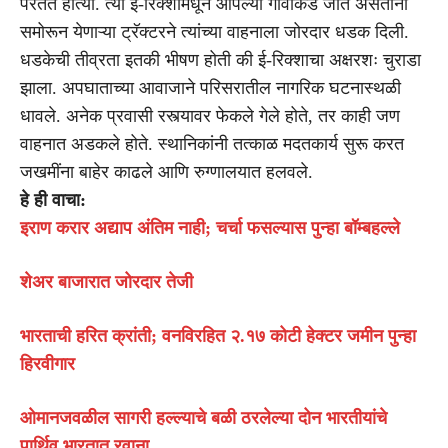
परतत होत्या. त्या ई-रिक्शामधून आपल्या गावाकडे जात असताना
समोरून येणाऱ्या ट्रॅक्टरने त्यांच्या वाहनाला जोरदार धडक दिली.
धडकेची तीव्रता इतकी भीषण होती की ई-रिक्शाचा अक्षरशः चुराडा
झाला. अपघाताच्या आवाजाने परिसरातील नागरिक घटनास्थळी
धावले. अनेक प्रवासी रस्त्यावर फेकले गेले होते, तर काही जण
वाहनात अडकले होते. स्थानिकांनी तत्काळ मदतकार्य सुरू करत
जखमींना बाहेर काढले आणि रुग्णालयात हलवले.
हे ही वाचा:
इराण करार अद्याप अंतिम नाही; चर्चा फसल्यास पुन्हा बॉम्बहल्ले
शेअर बाजारात जोरदार तेजी
भारताची हरित क्रांती; वनविरहित २.१७ कोटी हेक्टर जमीन पुन्हा
हिरवीगार
ओमानजवळील सागरी हल्ल्याचे बळी ठरलेल्या दोन भारतीयांचे
पार्थिव भारतात रवाना