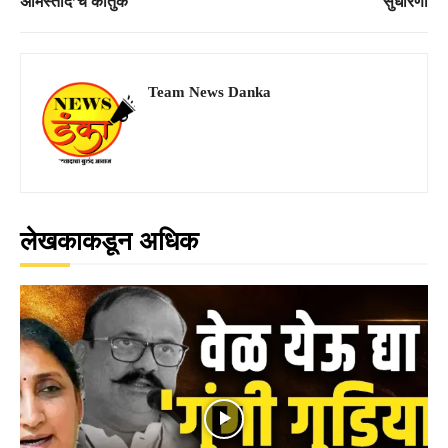
अमिस्ताद’चे कौतुक
सुधारणा
Team News Danka
लेखकाकडून अधिक