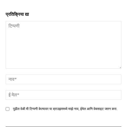
प्रतिक्रिया द्या
टिप्पणी
ना
ई
मे
पुढील वेळी मी टिप्पणी केल्यावर या ब्राउझरमध्ये माझे नाव, ईमेल आणि वेबसाइट जतन करा.