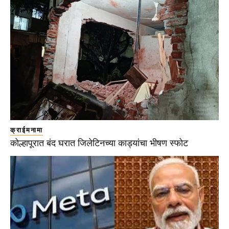
क्राईमनामा
कोल्हापूरात बंद घरात जिलेटिनच्या काड्यांचा भीषण स्फोट