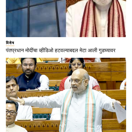
विशेष
पंतप्रधान मोदींचा व्हीडिओ हटवल्याबद्दल मेटा आली गुडघ्यावर