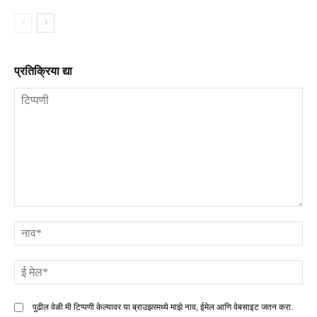
प्रतिक्रिया द्या
टिप्पणी
ना
ई
मे
पुढील वेळी मी टिप्पणी केल्यावर या ब्राउझरमध्ये माझे नाव, ईमेल आणि वेबसाइट जतन करा.