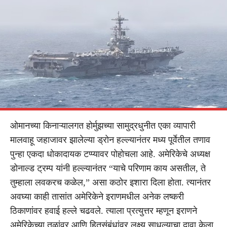
ओमानच्या किनाऱ्यालगत होर्मुझच्या सामुद्रधुनीत एका व्यापारी
मालवाहू जहाजावर झालेल्या ड्रोन हल्ल्यानंतर मध्य पूर्वेतील तणाव
पुन्हा एकदा धोकादायक टप्प्यावर पोहोचला आहे. अमेरिकेचे अध्यक्ष
डोनाल्ड ट्रम्प यांनी हल्ल्यानंतर “याचे परिणाम काय असतील, ते
तुम्हाला लवकरच कळेल,” असा कठोर इशारा दिला होता. त्यानंतर
अवघ्या काही तासांत अमेरिकेने इराणमधील अनेक लष्करी
ठिकाणांवर हवाई हल्ले चढवले. त्याला प्रत्युत्तर म्हणून इराणने
अमेरिकेच्या तळांवर आणि हितसंबंधांवर लक्ष्य साधल्याचा दावा केला