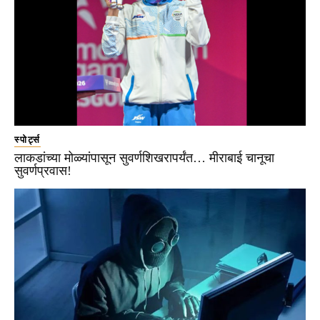
स्पोर्ट्स
लाकडांच्या मोळ्यांपासून सुवर्णशिखरापर्यंत… मीराबाई चानूचा
सुवर्णप्रवास!