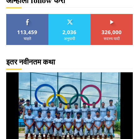
आम्हाला follow करा
113,459
2,036
326,000
चाहते
अनुयायी
सदस्य यादी
इतर नवीनतम कथा