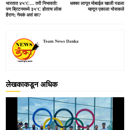
भारतात ४५°C… तरी निभावतो!
धक्का लागून मोबाईल खाली पडला
पण ब्रिटनमध्ये ३५°C होताच लोक
म्हणून एकाला भोसकले
हैराण; नेमकं असं का?
Team News Danka
लेखकाकडून अधिक