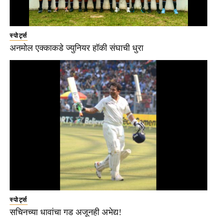
स्पोर्ट्स
अनमोल एक्काकडे ज्युनियर हॉकी संघाची धुरा
स्पोर्ट्स
सचिनच्या धावांचा गड अजूनही अभेद्य!