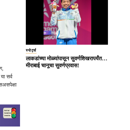
स्पोर्ट्स
लाकडांच्या मोळ्यांपासून सुवर्णशिखरापर्यंत…
मीराबाई चानूचा सुवर्णप्रवास!
ग,
या सर्व
िअसपेक्षा