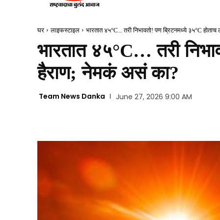
घर
लाइफस्टाइल
भारतात ४५°C... तरी निभावतो! पण ब्रिटनमध्ये ३५°C होताच ल
भारतात ४५°C… तरी निभावत
हैराण; नेमकं असं का?
Team News Danka
June 27, 2026 9:00 AM