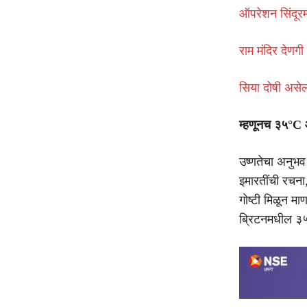
ऑपरेशन सिंदूरम
राम मंदिर देणगी
सिया दोषी असेल त
म्हणूनच ३५°C 
उष्णतेचा अनुभव
इमारतींची रचना
गोष्टी मिळून म
ब्रिटनमधील ३५