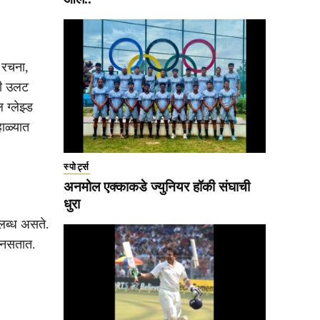
 रचना,
ती उलट
ग्लेझ्ड
ाळ्यात
स्पोर्ट्स
अनमोल एक्काकडे ज्युनियर हॉकी संघाची
धुरा
पलब्ध असते.
च नसतात.