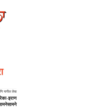
णि मागील लेख
रिका-इराण
 आमनेसामने