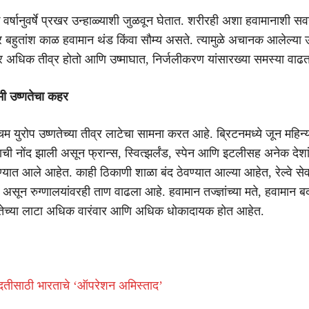
र्षानुवर्षे प्रखर उन्हाळ्याशी जुळवून घेतात. शरीरही अशा हवामानाशी सवय
्र बहुतांश काळ हवामान थंड किंवा सौम्य असते. त्यामुळे अचानक आलेल्या उ
 अधिक तीव्र होतो आणि उष्माघात, निर्जलीकरण यांसारख्या समस्या वाढत
रमी उष्णतेचा कहर
श्चिम युरोप उष्णतेच्या तीव्र लाटेचा सामना करत आहे. ब्रिटनमध्ये जून महिन
ची नोंद झाली असून फ्रान्स, स्वित्झर्लंड, स्पेन आणि इटलीसह अनेक देशांम
्यात आले आहेत. काही ठिकाणी शाळा बंद ठेवण्यात आल्या आहेत, रेल्वे सेव
सून रुग्णालयांवरही ताण वाढला आहे. हवामान तज्ज्ञांच्या मते, हवामान ब
णतेच्या लाटा अधिक वारंवार आणि अधिक धोकादायक होत आहेत.
ा मदतीसाठी भारताचे ‘ऑपरेशन अमिस्ताद’