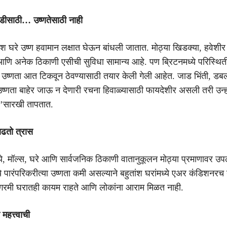
ंडीसाठी… उष्णतेसाठी नाही
ंश घरे उष्ण हवामान लक्षात घेऊन बांधली जातात. मोठ्या खिडक्या, हवेशीर
णि अनेक ठिकाणी एसीची सुविधा सामान्य आहे. पण ब्रिटनमध्ये परिस्थि
 उष्णता आत टिकवून ठेवण्यासाठी तयार केली गेली आहेत. जाड भिंती, डबल 
्णता बाहेर जाऊ न देणारी रचना हिवाळ्यासाठी फायदेशीर असली तरी उन्ह
न’सारखी तापतात.
ाढतो त्रास
ये, मॉल्स, घरे आणि सार्वजनिक ठिकाणी वातानुकूलन मोठ्या प्रमाणावर उ
्ये पारंपरिकरीत्या उष्णता कमी असल्याने बहुतांश घरांमध्ये एअर कंडिशनर
ची गरमी घरातही कायम राहते आणि लोकांना आराम मिळत नाही.
महत्त्वाची