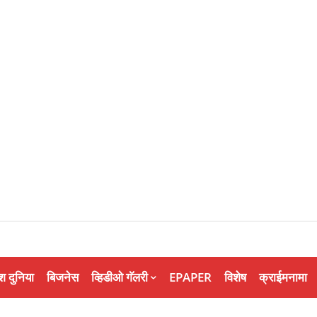
श दुनिया
बिजनेस
व्हिडीओ गॅलरी
EPAPER
विशेष
क्राईमनामा