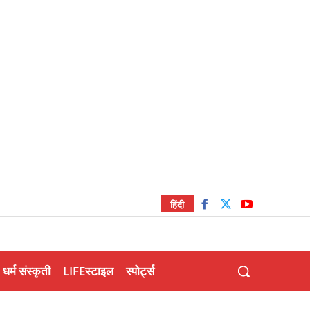
हिंदी
धर्म संस्कृती
LIFEस्टाइल
स्पोर्ट्स