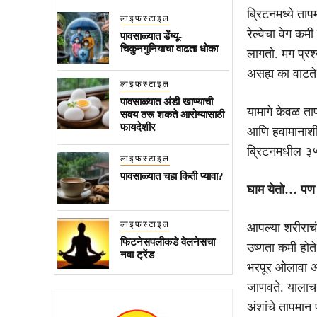
ब्रिटनमध्ये ताप
लाइफस्टाइल
रेल्वेचा वेग क
पावसाळ्यात डेंग्यू-
चिकुनगुनियाचा वाढता धोका
लागतो. मग प्र
असह्य का वाटते
लाइफस्टाइल
पावसाळ्यात अंडी खाण्याची
यामागे केवळ त
सवय ठरू शकते आरोग्यासाठी
फायदेशीर
आणि हवामानाशी ज
ब्रिटनमधील ३५ 
लाइफस्टाइल
पावसाळ्यात चहा किती प्यावा?
घाम येतो… पण 
लाइफस्टाइल
आपल्या शरीराचं
फिटनेसपलीकडे वेलनेसचा
उष्णता कमी होत
नवा ट्रेंड
भरपूर ओलावा अ
जाणवते. यालाच 
अंशांचे तापमान 