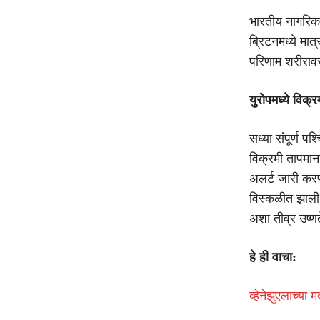
भारतीय नागरिक व
ब्रिटनमध्ये मात
परिणाम शरीरावर
युरोपमध्ये विक्
सध्या संपूर्ण प
विक्रमी तापमाना
अलर्ट जारी करण
विस्कळीत झाली अ
अशा तीव्र उष्
हे ही वाचा:
व्हेनेझुएलाच्य