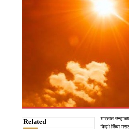
भारतात उन्हाळ्
Related
विदर्भ किंवा म