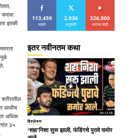
होतात,
ी करावा
113,459
2,036
326,000
णता इतकी
चाहते
अनुयायी
सदस्य यादी
इतर नवीनतम कथा
कमतरता
मुळे
े.
की शरीरातील
हवेत आधीच
00:12:58
णता अधिक
विश्लेषण
ागांत ३५
‘शहा’निशा सुरू झाली, फंडिंगचे पुरावे समोर
.
आले..