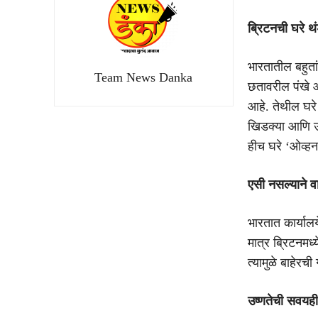
ब्रिटनची घरे थ
भारतातील बहुता
Team News Danka
छतावरील पंखे आ
आहे. तेथील घरे
खिडक्या आणि उष
हीच घरे ‘ओव्ह
एसी नसल्याने व
भारतात कार्याल
मात्र ब्रिटनमध
त्यामुळे बाहेर
उष्णतेची सवयही 