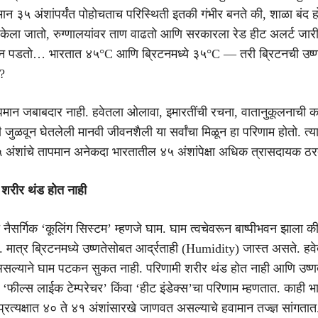
मान ३५ अंशांपर्यंत पोहोचताच परिस्थिती इतकी गंभीर बनते की, शाळा बंद 
मी केला जातो, रुग्णालयांवर ताण वाढतो आणि सरकारला रेड हीट अलर्ट जार
श्न पडतो… भारतात ४५°C आणि ब्रिटनमध्ये ३५°C — तरी ब्रिटनची उष्
?
ापमान जबाबदार नाही. हवेतला ओलावा, इमारतींची रचना, वातानुकूलनाची 
ुळवून घेतलेली मानवी जीवनशैली या सर्वांचा मिळून हा परिणाम होतो. त्या
अंशांचे तापमान अनेकदा भारतातील ४५ अंशांपेक्षा अधिक त्रासदायक ठरत
शरीर थंड होत नाही
 नैसर्गिक ‘कूलिंग सिस्टम’ म्हणजे घाम. घाम त्वचेवरून बाष्पीभवन झाला 
े. मात्र ब्रिटनमध्ये उष्णतेसोबत आर्द्रताही (Humidity) जास्त असते. 
सल्याने घाम पटकन सुकत नाही. परिणामी शरीर थंड होत नाही आणि उष्
‘फील्स लाईक टेम्परेचर’ किंवा ‘हीट इंडेक्स’चा परिणाम म्हणतात. काही भ
प्रत्यक्षात ४० ते ४१ अंशांसारखे जाणवत असल्याचे हवामान तज्ज्ञ सांगतात