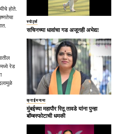
ीचे होते.
ष्णतेचा
स्पोर्ट्स
ात.
सचिनच्या धावांचा गड अजूनही अभेद्य!
्यातील
ध्ये रेड
ा
दलामुळे
क्राईमनामा
मुंबईच्या महापौर रितू तावडे यांना पुन्हा
बॉम्बस्फोटाची धमकी