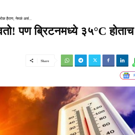
ोक हैराण; नेमकं असं...
ो! पण ब्रिटनमध्ये ३५°C होता
Share