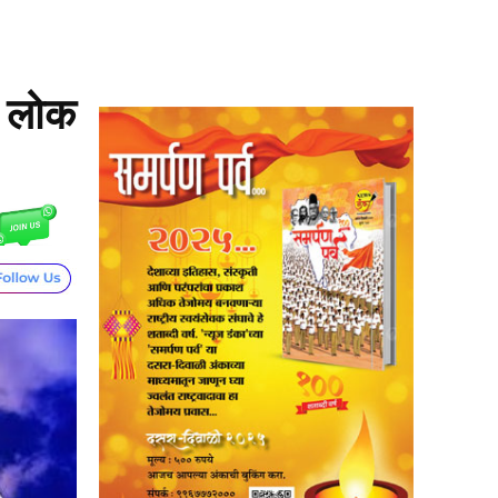
च लोक