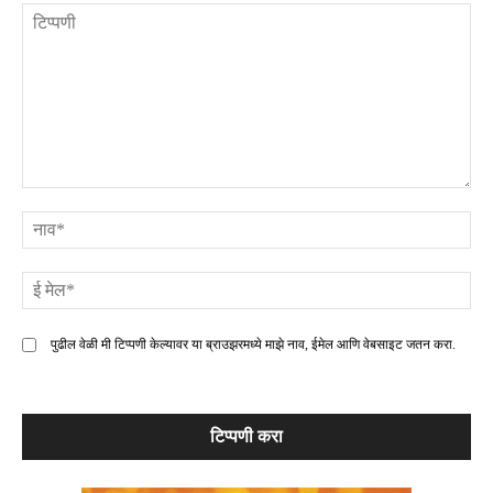
टिप्पणी
ना
ई
मे
पुढील वेळी मी टिप्पणी केल्यावर या ब्राउझरमध्ये माझे नाव, ईमेल आणि वेबसाइट जतन करा.