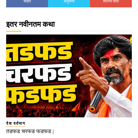
चाहते
अनुयायी
सदस्य यादी
इतर नवीनतम कथा
देश वर्तमान
तडफड चरफड फडफड |