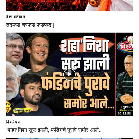
देश वर्तमान
तडफड चरफड फडफड |
00:12:58
विश्लेषण
‘शहा’निशा सुरू झाली, फंडिंगचे पुरावे समोर आले..