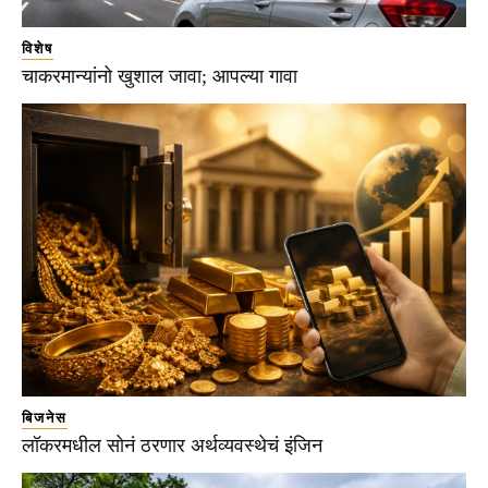
विशेष
चाकरमान्यांनो खुशाल जावा; आपल्या गावा
बिजनेस
लॉकरमधील सोनं ठरणार अर्थव्यवस्थेचं इंजिन