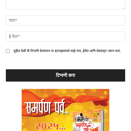
टिप्पणी
ना
ई
मे
पुढील वेळी मी टिप्पणी केल्यावर या ब्राउझरमध्ये माझे नाव, ईमेल आणि वेबसाइट जतन करा.