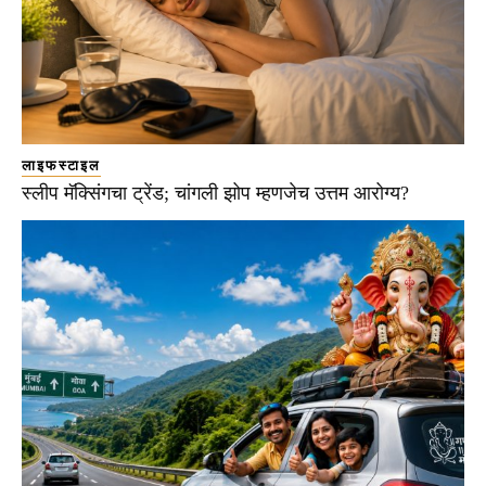
लाइफस्टाइल
स्लीप मॅक्सिंगचा ट्रेंड; चांगली झोप म्हणजेच उत्तम आरोग्य?