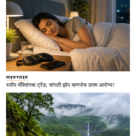
लाइफस्टाइल
स्लीप मॅक्सिंगचा ट्रेंड; चांगली झोप म्हणजेच उत्तम आरोग्य?