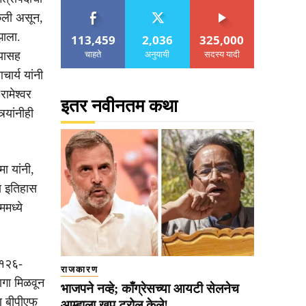
केली असून,
झाला.
113,459
2,036
325,000
चाहते
अनुयायी
सदस्य यादी
्यासह
चार्य यांनी
ामेश्वर
इतर नवीनतम कथा
्यांनीही
ा यांनी,
ीय इतिहास
मध्ये
 १२६-
राजकारण
गा मिळवून
भाजपने नव्हे; काँग्रेसच्या आयटी सेलनेच
णि बीपीएफ
आम्हाला खूप ट्रोल केले!