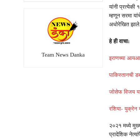
यांनी प्रत्येकी
म्हणून सरमा या
अधोरेखित झाले
हे ही वाचा:
Team News Danka
इराणच्या आयआर
पाकिस्तानची ड
जोसेफ विजय यां
रशिया- युक्रेन
२०२१ मध्ये मुख्
प्रादेशिक नेत्य