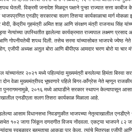
शपथ घेतली. विक्रमी जनादेश मिळवून पक्षाने पुन्हा राज्यात सत्ता काबीज 
ील भाजपप्रणित एनडीए सरकारचा सलग तिसऱ्या कार्यकाळाचा मार्ग मोकळा 
्र मोदी, केंद्रीय गृहमंत्री अमित शाह आणि संरक्षण मंत्री राजनाथ सिंह यांच
्या नेत्यांच्या उपस्थितीत झालेल्या कार्यक्रमात राज्यपाल लक्ष्मण प्रसाद आ
आणि गोपनीयतेची शपथ दिली. तसेच सरमा यांच्यासोबत भाजपचे ज्येष्ठ नेते र
ओग, एजीपी अध्यक्ष अतुल बोरा आणि बीपीएफ आमदार चरण बोरो या चार मंत्र
 यांच्यानंतर २०२१ मध्ये पहिल्यांदा मुख्यमंत्री बनलेल्या हिमंता बिस्वा सरम
ोन वेळा मुख्यमंत्रीपद भूषवणारे पहिले बिगर-काँग्रेस नेते म्हणून राजक
ा या पुनरागमनामुळे, २०१६ मध्ये आघाडीने सरकार स्थापन केल्यापासून आसाम
त्वाखालील एनडीएला सलग तिसरा कार्यकाळ मिळाला आहे.
पडलेल्या आसाम विधानसभा निवडणुकीत भाजपच्या नेतृत्वाखालील एनडीएने
सभेत १०२ जागा जिंकून दणदणीत विजय नोंदवला. एकट्या भाजपने ८२ जा
्यांदाच स्वबळावर बहुमताचा आकडा पार केला. त्यांचे मित्रपक्ष एजीपी आ