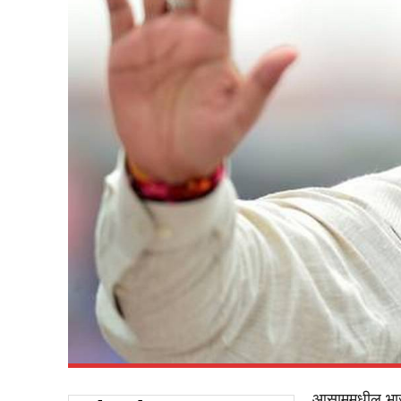
आसाममधील भाजपच