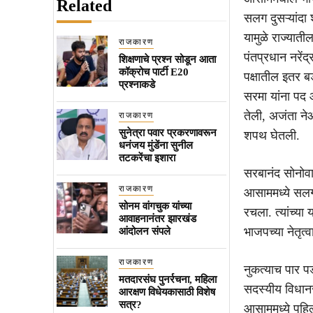
Related
सलग दुसऱ्यांदा 
यामुळे राज्यात
राजकारण
पंतप्रधान नरेंद
शिक्षणाचे प्रश्न सोडून आता
कॉक्रोच पार्टी E20
पक्षातील इतर बड
प्रश्नाकडे
सरमा यांना पद 
तेली, अजंता ने
राजकारण
सुनेत्रा पवार प्रकरणावरून
शपथ घेतली.
धनंजय मुंडेंना सुनील
तटकरेंचा इशारा
सरबानंद सोनोवाल
राजकारण
आसाममध्ये सलग द
सोनम वांगचुक यांच्या
रचला. त्यांच्य
आवाहनानंतर झारखंड
भाजपच्या नेतृ
आंदोलन संपले
राजकारण
नुकत्याच पार 
मतदारसंघ पुनर्रचना, महिला
सदस्यीय विधान
आरक्षण विधेयकासाठी विशेष
सत्र?
आसाममध्ये पहिल