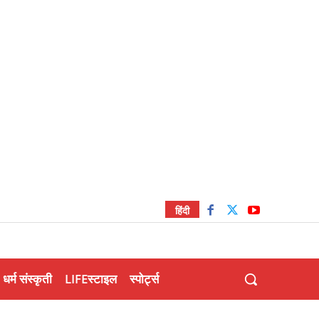
हिंदी
धर्म संस्कृती
LIFEस्टाइल
स्पोर्ट्स