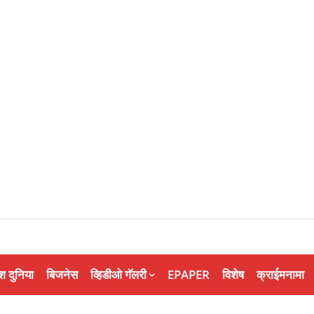
श दुनिया
बिजनेस
व्हिडीओ गॅलरी
EPAPER
विशेष
क्राईमनामा