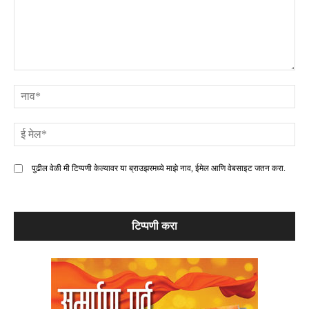
टिप्पणी
ना
ई
मे
पुढील वेळी मी टिप्पणी केल्यावर या ब्राउझरमध्ये माझे नाव, ईमेल आणि वेबसाइट जतन करा.