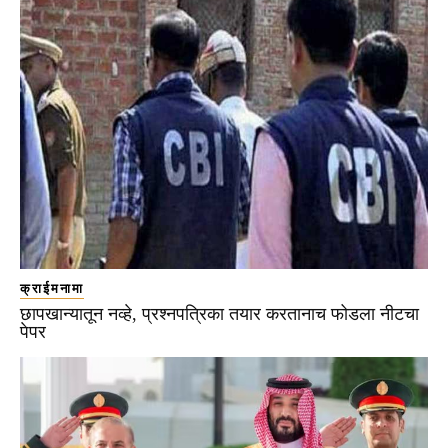
क्राईमनामा
छापखान्यातून नव्हे, प्रश्नपत्रिका तयार करतानाच फोडला नीटचा
पेपर