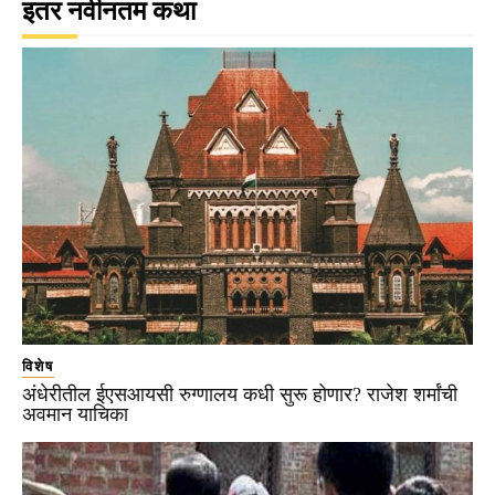
इतर नवीनतम कथा
विशेष
अंधेरीतील ईएसआयसी रुग्णालय कधी सुरू होणार? राजेश शर्मांची
अवमान याचिका