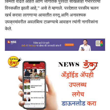
किंमती वाढत आहेत आणि जागतिक पुरवठा साखळीही गंभीररीत्या
विस्कळीत झाली आहे,” असे ते म्हणाले. परदेशात परकीय चलन
खर्च करावा लागणाऱ्या आयातीत वस्तू आणि अनावश्यक
उपक्रमांवरील अवलंबित्व टाळण्याचे आवाहन त्यांनी नागरिकांना
केले.