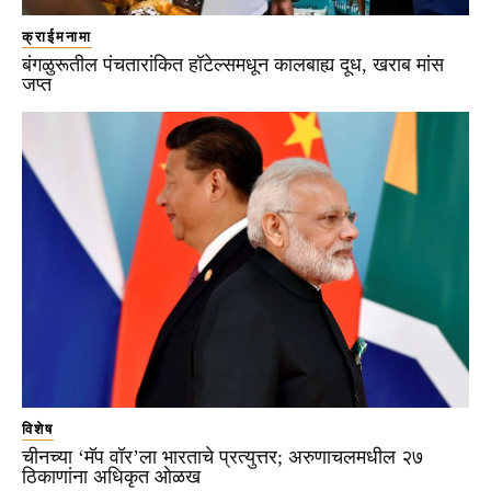
क्राईमनामा
बंगळुरूतील पंचतारांकित हॉटेल्समधून कालबाह्य दूध, खराब मांस
जप्त
विशेष
चीनच्या ‘मॅप वॉर’ला भारताचे प्रत्युत्तर; अरुणाचलमधील २७
ठिकाणांना अधिकृत ओळख