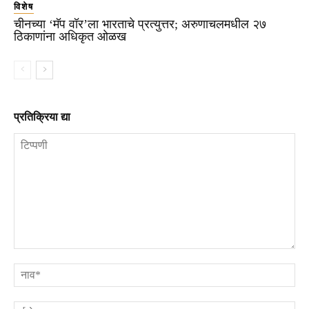
विशेष
चीनच्या ‘मॅप वॉर’ला भारताचे प्रत्युत्तर; अरुणाचलमधील २७
ठिकाणांना अधिकृत ओळख
प्रतिक्रिया द्या
टिप्पणी
ना
ई