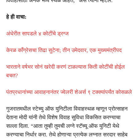
विवाहांसाठी अनेक भव्य स्थळे आहेत,” असे त्यांनी म्हटले.
हे ही वाचा:
अंधेरीत सापडले ४ कोटींचे ड्रग्ज
केरळ काँग्रेसचा तिढा सुटेना; तीन उमेदवार, एक मुख्यमंत्रीपद
भारताने वर्षभर सोनं खरेदी करणं टाळल्यास किती कोटींची होईल
बचत?
पंतप्रधानांच्या आवाहनानंतर ज्वेलरी शेअर्स ९ टक्क्यांपर्यंत कोसळले
गुजरातमधील स्टेच्यु ऑफ युनिटीला विवाहस्थळ म्हणून प्रोत्साहन
देताना मोदी यांनी तेथे विशेष विवाह सुविधा विकसित करण्याचा
सल्ला दिला. “आता तुम्ही तुमची लग्ने स्टॅच्यू ऑफ युनिटी येथे
करण्याचा निर्धार करा. तेथे होणाऱ्या प्रत्येक लग्नात सरदार साहेब