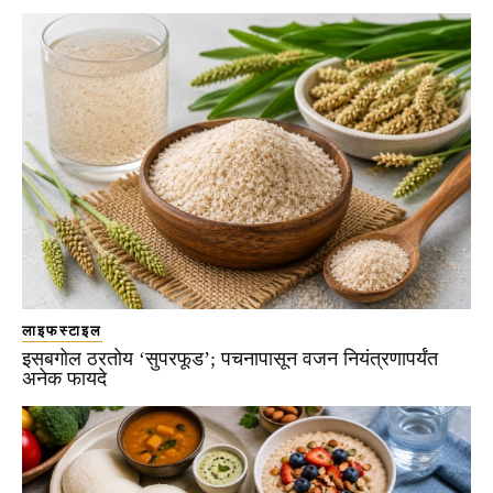
लाइफस्टाइल
इसबगोल ठरतोय ‘सुपरफूड’; पचनापासून वजन नियंत्रणापर्यंत
अनेक फायदे