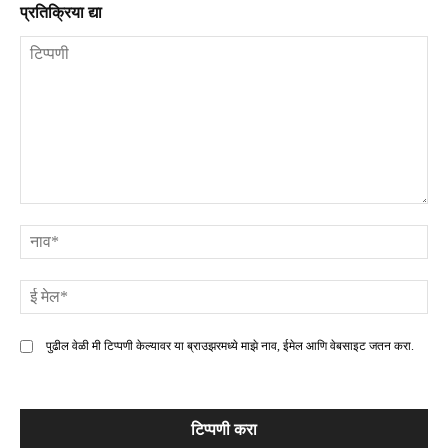
प्रतिक्रिया द्या
टिप्पणी
ना
ई
मे
पुढील वेळी मी टिप्पणी केल्यावर या ब्राउझरमध्ये माझे नाव, ईमेल आणि वेबसाइट जतन करा.