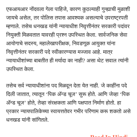
एफआयआर नोंदवला गेला पाहिजे, कारण कुठल्याही गुन्ह्याची मुळाशी
जायचे असेल, तर पोलिस तपास आवश्यक असल्याचे उपराष्ट्रपती
म्हणाले. तसेच धनखड यांनी न्यायाधीश निवृत्तीनंतर सरकारी पदांवर
नियुक्ती मिळवतात यावरही प्रश्न उपस्थित केला. सार्वजनिक सेवा
आयोगाचे सदस्य, महालेखापरीक्षक, निवडणूक आयुक्त यांना
निवृत्तीनंतर सरकारी पदे स्वीकारण्यास मज्जाव आहे. मात्र
न्यायाधीशांच्या बाबतीत ही मर्यादा का नाही? असा थेट सवाल त्यांनी
उपस्थित केला.
तसेच सर्व न्यायाधीशांना पद मिळवून देता येत नाही. जे काहींना पदे
दिली जातात, त्यातून ‘पिक अ‍ॅन्ड चूज’ सुरू होते. आणि जेव्हा ‘पिक
अ‍ॅन्ड चूज’ होते, तेव्हा संरक्षकता आणि पक्षपात निर्माण होतो. हा
प्रकार न्यायपालिकेच्या स्वायत्ततेवर गभीर परिणाम करू शकतो असे
धनखड यांनी सांगितले.
Read In Hindi