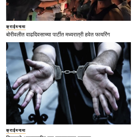
क्राईमनामा
बोरीवलीत वाढदिवसाच्या पार्टीत मध्यरात्री हवेत फायरिंग
क्राईमनामा