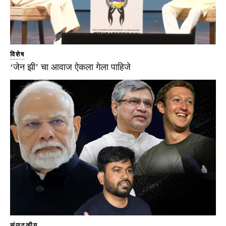
विशेष
‘जेन झी’ चा आवाज ऐकला गेला पाहिजे
संपादकीय