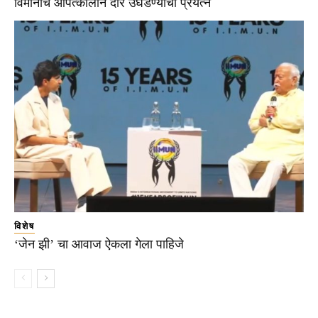
विमानाचे आपत्कालीन दार उघडण्याचा प्रयत्न
विशेष
‘जेन झी’ चा आवाज ऐकला गेला पाहिजे