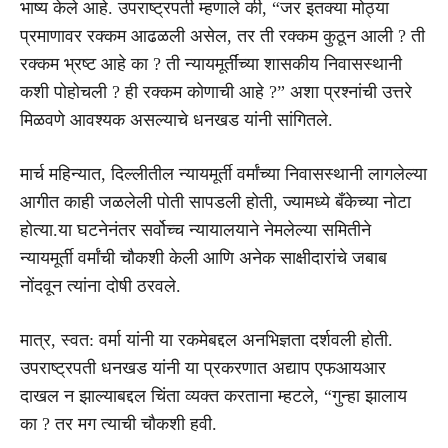
भाष्य केले आहे. उपराष्ट्रपती म्हणाले की, “जर इतक्या मोठ्या
प्रमाणावर रक्कम आढळली असेल, तर ती रक्कम कुठून आली ? ती
रक्कम भ्रष्ट आहे का ? ती न्यायमूर्तींच्या शासकीय निवासस्थानी
कशी पोहोचली ? ही रक्कम कोणाची आहे ?” अशा प्रश्नांची उत्तरे
मिळवणे आवश्यक असल्याचे धनखड यांनी सांगितले.
मार्च महिन्यात, दिल्लीतील न्यायमूर्ती वर्मांच्या निवासस्थानी लागलेल्या
आगीत काही जळलेली पोती सापडली होती, ज्यामध्ये बँकेच्या नोटा
होत्या.या घटनेनंतर सर्वोच्च न्यायालयाने नेमलेल्या समितीने
न्यायमूर्ती वर्मांची चौकशी केली आणि अनेक साक्षीदारांचे जबाब
नोंदवून त्यांना दोषी ठरवले.
मात्र, स्वत: वर्मा यांनी या रकमेबद्दल अनभिज्ञता दर्शवली होती.
उपराष्ट्रपती धनखड यांनी या प्रकरणात अद्याप एफआयआर
दाखल न झाल्याबद्दल चिंता व्यक्त करताना म्हटले, “गुन्हा झालाय
का ? तर मग त्याची चौकशी हवी.