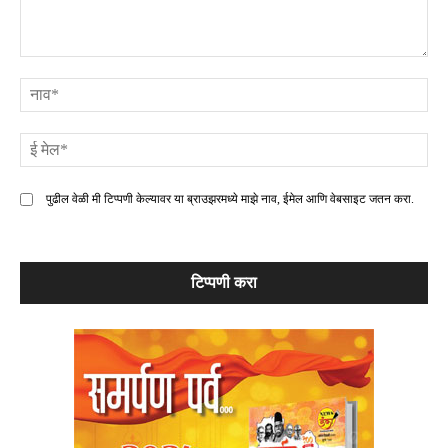
टिप्पणी
ना
ई
मे
पुढील वेळी मी टिप्पणी केल्यावर या ब्राउझरमध्ये माझे नाव, ईमेल आणि वेबसाइट जतन करा.