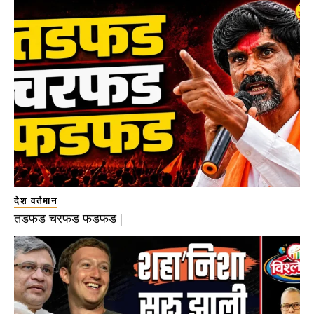
देश वर्तमान
तडफड चरफड फडफड |