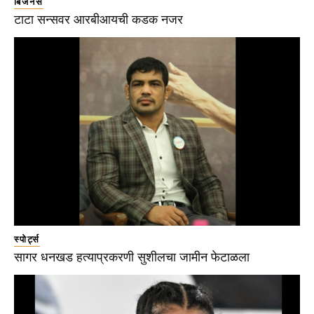
बिजनेस
टाटा सन्सवर आरबीआयची कडक नजर
स्पोर्ट्स
सागर धनखड हत्याप्रकरणी सुशीलचा जामीन फेटाळला