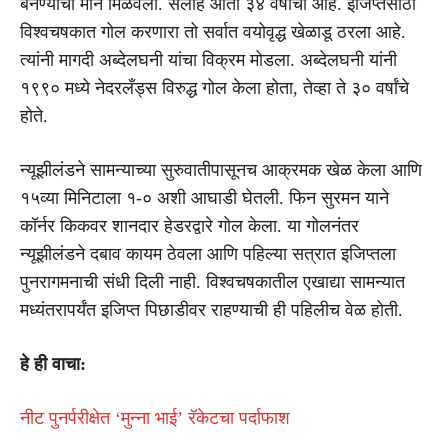
बनण्याचा मान मिळवला. सलाह आता ३४ वर्षांचा आहे. इजिप्तसाठी
विश्वचषकात गोल करणारा तो सर्वात वयोवृद्ध खेळाडू ठरला आहे.
त्यांनी मागदी अब्देलघनी यांचा विक्रम मोडला. अब्देलघनी यांनी
१९९० मध्ये
नेदरलँड्स
विरुद्ध गोल केला होता, तेव्हा ते ३० वर्षांचे
होते.
न्यूझीलंडने सामन्याच्या सुरुवातीपासूनच आक्रमक खेळ केला आणि
१५व्या मिनिटाला १-० अशी आघाडी घेतली.
फिन सुरमन
याने
कॉर्नर किकवर शानदार हेडरद्वारे गोल केला. या गोलनंतर
न्यूझीलंडने दबाव कायम ठेवला आणि पहिल्या सत्रात इजिप्तला
पुनरागमनाची संधी दिली नाही. विश्वचषकातील एखाद्या सामन्यात
मध्यंतरापर्यंत इजिप्त पिछाडीवर राहण्याची ही पहिलीच वेळ होती.
हे ही वाचा:
नीट पुनर्परीक्षेत ‘मुन्ना भाई’ रॅकेटचा पर्दाफाश