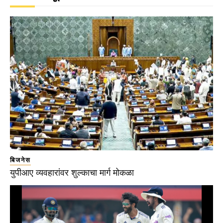
बिजनेस
युपीआए व्यवहारांवर शुल्काचा मार्ग मोकळा