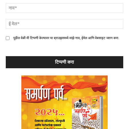
ना
ई
मे
पुढील वेळी मी टिप्पणी केल्यावर या ब्राउझरमध्ये माझे नाव, ईमेल आणि वेबसाइट जतन करा.