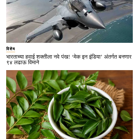
विशेष
भारताच्या हवाई शक्तीला नवे पंख! ‘मेक इन इंडिया’ अंतर्गत बनणार
९४ लढाऊ विमाने