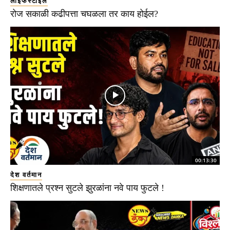
लाइफस्टाइल
रोज सकाळी कढीपत्ता चघळला तर काय होईल?
00:13:30
देश वर्तमान
शिक्षणातले प्रश्न सुटले झुरळांना नवे पाय फुटले !