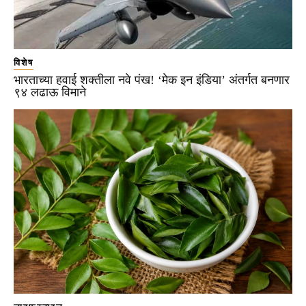
विशेष
भारताच्या हवाई शक्तीला नवे पंख! ‘मेक इन इंडिया’ अंतर्गत बनणार
९४ लढाऊ विमाने