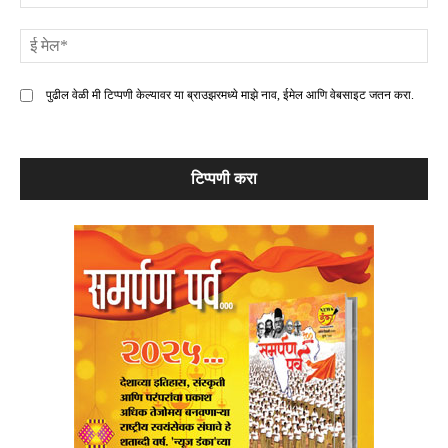
ई
मे
पुढील वेळी मी टिप्पणी केल्यावर या ब्राउझरमध्ये माझे नाव, ईमेल आणि वेबसाइट जतन करा.