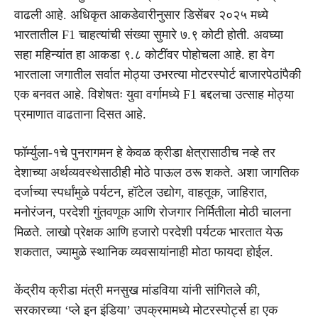
वाढली आहे. अधिकृत आकडेवारीनुसार डिसेंबर २०२५ मध्ये
भारतातील F1 चाहत्यांची संख्या सुमारे ७.९ कोटी होती. अवघ्या
सहा महिन्यांत हा आकडा ९.८ कोटींवर पोहोचला आहे. हा वेग
भारताला जगातील सर्वात मोठ्या उभरत्या मोटरस्पोर्ट बाजारपेठांपैकी
एक बनवत आहे. विशेषतः युवा वर्गामध्ये F1 बद्दलचा उत्साह मोठ्या
प्रमाणात वाढताना दिसत आहे.
फॉर्म्युला-१चे पुनरागमन हे केवळ क्रीडा क्षेत्रासाठीच नव्हे तर
देशाच्या अर्थव्यवस्थेसाठीही मोठे पाऊल ठरू शकते. अशा जागतिक
दर्जाच्या स्पर्धांमुळे पर्यटन, हॉटेल उद्योग, वाहतूक, जाहिरात,
मनोरंजन, परदेशी गुंतवणूक आणि रोजगार निर्मितीला मोठी चालना
मिळते. लाखो प्रेक्षक आणि हजारो परदेशी पर्यटक भारतात येऊ
शकतात, ज्यामुळे स्थानिक व्यवसायांनाही मोठा फायदा होईल.
केंद्रीय क्रीडा मंत्री मनसुख मांडविया यांनी सांगितले की,
सरकारच्या ‘प्ले इन इंडिया’ उपक्रमामध्ये मोटरस्पोर्ट्स हा एक