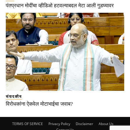
पंतप्रधान मोदींचा व्हीडिओ हटवल्याबद्दल मेटा आली गुडघ्यावर
संपादकीय
विरोधकांना ऐकवेल मोटाभाईचा जवाब?
TERMS OF SERVICE
Privacy Policy
Disclaimer
About Us
Contact Us