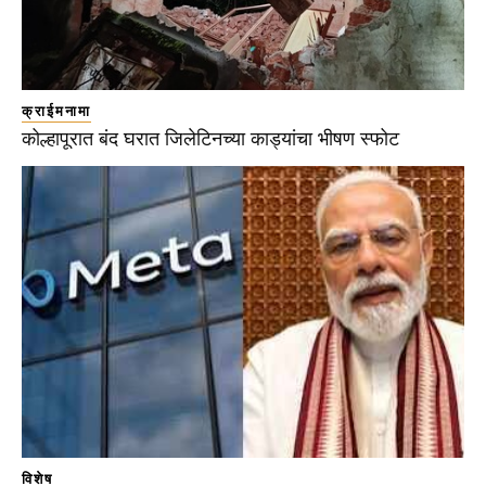
क्राईमनामा
कोल्हापूरात बंद घरात जिलेटिनच्या काड्यांचा भीषण स्फोट
विशेष