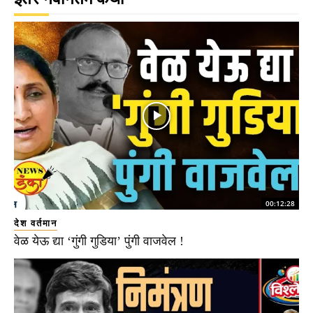
00:12:28
देश वर्तमान
वेळ येऊ द्या ‘गुंगी गुडिया’ पुंगी वाजवेल !