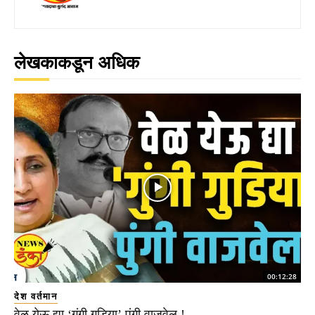
लेखकाकडून अधिक
00:12:28
देश वर्तमान
वेळ येऊ द्या ‘गुंगी गुडिया’ पुंगी वाजवेल !