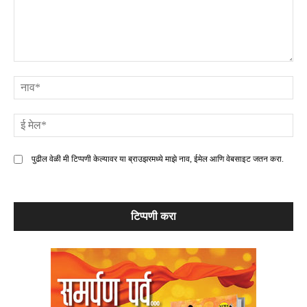
टिप्पणी
ना
ई
मे
पुढील वेळी मी टिप्पणी केल्यावर या ब्राउझरमध्ये माझे नाव, ईमेल आणि वेबसाइट जतन करा.