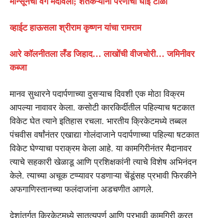
मान्सूनचा वेग मंदावला; शेतकऱ्यांनो पेरणीची घाई टाळा
व्हाईट हाऊसला श्रीराम कृष्णन यांचा रामराम
आरे कॉलनीतला लँड जिहाद… लाखोंची वीजचोरी… जमिनीवर
कब्जा
मानव सुथारने पदार्पणाच्या दुसऱ्याच दिवशी एक मोठा विक्रम
आपल्या नावावर केला. कसोटी कारकिर्दीतील पहिल्याच षटकात
विकेट घेत त्याने इतिहास रचला. भारतीय क्रिकेटमध्ये तब्बल
पंचवीस वर्षांनंतर एखाद्या गोलंदाजाने पदार्पणाच्या पहिल्या षटकात
विकेट घेण्याचा पराक्रम केला आहे. या कामगिरीनंतर मैदानावर
त्याचे सहकारी खेळाडू आणि प्रशिक्षकांनी त्याचे विशेष अभिनंदन
केले. त्याच्या अचूक टप्प्यावर पडणाऱ्या चेंडूंसह प्रभावी फिरकीने
अफगाणिस्तानच्या फलंदाजांना अडचणीत आणले.
देशांतर्गत क्रिकेटमध्ये सातत्यपूर्ण आणि प्रभावी कामगिरी करत