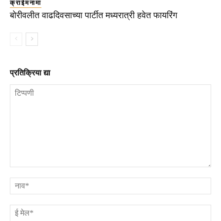
क्राईमनामा
बोरीवलीत वाढदिवसाच्या पार्टीत मध्यरात्री हवेत फायरिंग
प्रतिक्रिया द्या
टिप्पणी
ना
ई
मे