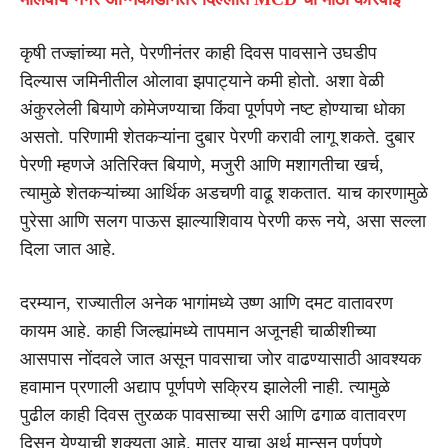
कृषी तज्ज्ञांच्या मते, पेरणीनंतर काही दिवस पावसाने उघडीप
दिल्यास जमिनीतील ओलावा झपाट्याने कमी होतो. अशा वेळी
अंकुरलेली बियाणे कोमेजण्याचा किंवा पूर्णपणे नष्ट होण्याचा धोका
असतो. परिणामी शेतकऱ्यांना दुबार पेरणी करावी लागू शकते. दुबार
पेरणी म्हणजे अतिरिक्त बियाणे, मजुरी आणि मशागतीचा खर्च,
त्यामुळे शेतकऱ्यांच्या आर्थिक अडचणी वाढू शकतात. याच कारणामुळे
पुरेसा आणि सलग पाऊस झाल्याशिवाय पेरणी करू नये, असा सल्ला
दिला जात आहे.
दरम्यान, राज्यातील अनेक भागांमध्ये उष्ण आणि दमट वातावरण
कायम आहे. काही जिल्ह्यांमध्ये तापमान अजूनही चाळीशीच्या
आसपास नोंदवले जात असून पावसाचा जोर वाढण्यासाठी आवश्यक
हवामान प्रणाली अद्याप पूर्णपणे सक्रिय झालेली नाही. त्यामुळे
पुढील काही दिवस तुरळक पावसाच्या सरी आणि ढगाळ वातावरण
दिसून येण्याची शक्यता आहे. मात्र याचा अर्थ मान्सून पूर्णपणे