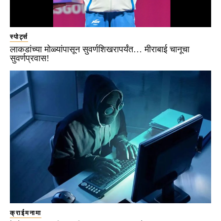
स्पोर्ट्स
लाकडांच्या मोळ्यांपासून सुवर्णशिखरापर्यंत… मीराबाई चानूचा
सुवर्णप्रवास!
क्राईमनामा