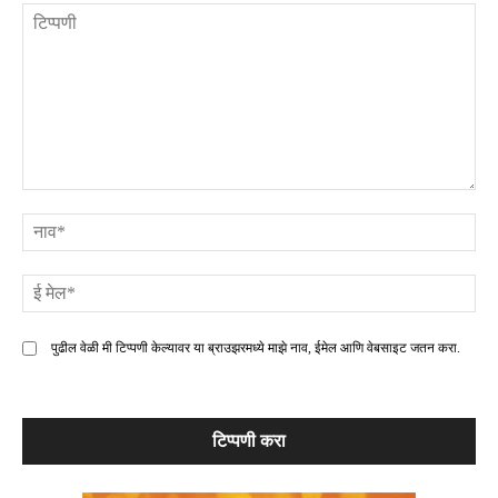
टिप्पणी
ना
ई
मे
पुढील वेळी मी टिप्पणी केल्यावर या ब्राउझरमध्ये माझे नाव, ईमेल आणि वेबसाइट जतन करा.