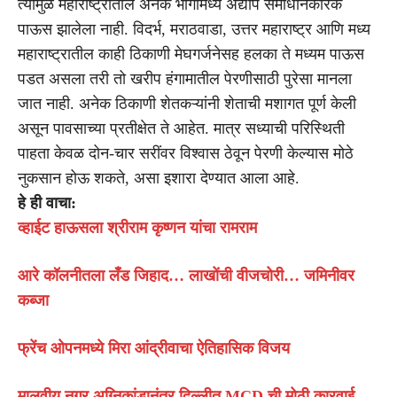
त्यामुळे महाराष्ट्रातील अनेक भागांमध्ये अद्याप समाधानकारक
पाऊस झालेला नाही. विदर्भ, मराठवाडा, उत्तर महाराष्ट्र आणि मध्य
महाराष्ट्रातील काही ठिकाणी मेघगर्जनेसह हलका ते मध्यम पाऊस
पडत असला तरी तो खरीप हंगामातील पेरणीसाठी पुरेसा मानला
जात नाही. अनेक ठिकाणी शेतकऱ्यांनी शेताची मशागत पूर्ण केली
असून पावसाच्या प्रतीक्षेत ते आहेत. मात्र सध्याची परिस्थिती
पाहता केवळ दोन-चार सरींवर विश्वास ठेवून पेरणी केल्यास मोठे
नुकसान होऊ शकते, असा इशारा देण्यात आला आहे.
हे ही वाचा:
व्हाईट हाऊसला श्रीराम कृष्णन यांचा रामराम
आरे कॉलनीतला लँड जिहाद… लाखोंची वीजचोरी… जमिनीवर
कब्जा
फ्रेंच ओपनमध्ये मिरा आंद्रीवाचा ऐतिहासिक विजय
मालवीय नगर अग्निकांडानंतर दिल्लीत MCD ची मोठी कारवाई