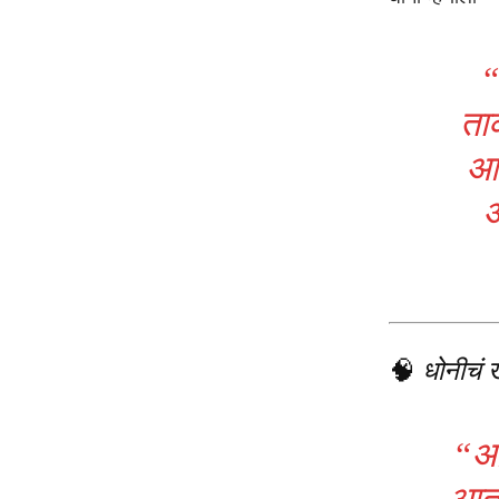
“
ता
आम
आ
🧠
धोनीचं ख
“आम
आता 