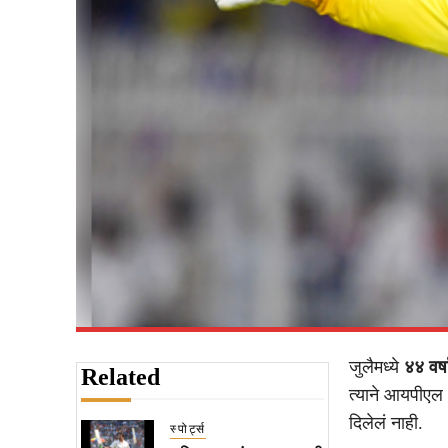
जुलैमध्ये
४४ वर्ष
Related
त्याने आयपीएल 
दिलेलं नाही.
स्पोर्ट्स