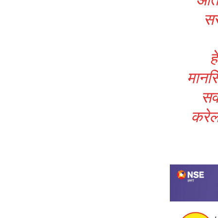
सर
ह
मानसि
सर
करेल