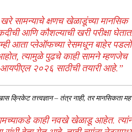
खरे सामन्याचे क्षणच खेळाडूंच्या मानसिक
कदीची आणि कौशल्याची खरी परीक्षा घेतात
्ही आता प्लेऑफच्या रेसमधून बाहेर पडलो
होत, त्यामुळे पुढचे काही सामने म्हणजेच
आयपीएल २०२६ साठीची तयारी आहे.”
ास क्रिकेट तत्त्वज्ञान – तंत्र नाही, तर मानसिकता महत्
च्याकडे काही नवखे खेळाडू आहेत. त्यांन
संधी देता येत आहे. तुम्ही त्यांना नेट्समध्य