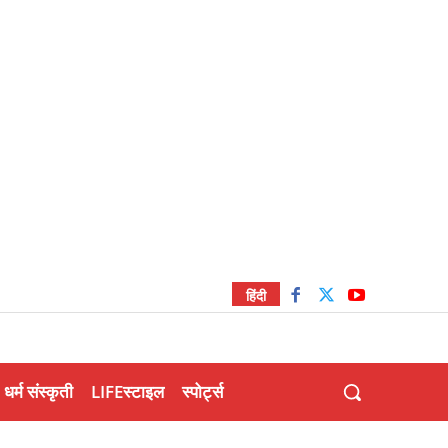
हिंदी
धर्म संस्कृती
LIFEस्टाइल
स्पोर्ट्स