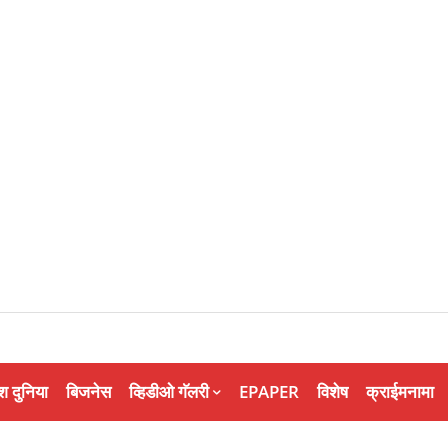
श दुनिया
बिजनेस
व्हिडीओ गॅलरी
EPAPER
विशेष
क्राईमनामा