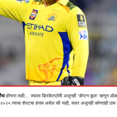
ांचा
होणारा माही… ज्याला क्रिकेटप्रेमी अजूनही ‘कॅप्टन कूल’ म्हणून
२०२५ त्याचा शेवटचा हंगाम असेल की नाही, यावर अजूनही कोणतंही ठाम 