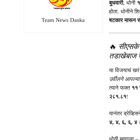
बुधवारी
, धोनी
१
होता. धोनीने श
Team News Danka
षटकार मारून स
🔥
सीएसकेच
तडाखेबाज 
या विजयाचं खरं
उर्वीलने आपल्य
त्याने फक्त
११ च
२८१.८१
!
यानंतर ब्रेव्हि
४, ४, ६, ६, ४
अ
धोनी म्हणाला –