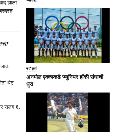
 बाद झाला
बरदस्त
लचा
 जातं.
स्पोर्ट्स
अनमोल एक्काकडे ज्युनियर हॉकी संघाची
होता थेट
धुरा
रावर सलग
६,