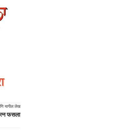
णि मागील लेख
यत्न फसला