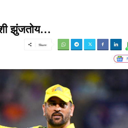
ःशी झुंजतोय…
Share