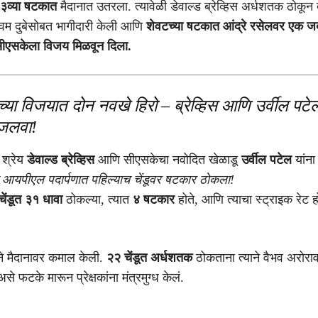
३व्या षटकात
मैदानात उतरला. त्यावेळी डेवाल्ड ब्रेव्हिस अर्धशतक ठोकून
िवम दुबेसोबत भागीदारी केली आणि
शेवटच्या षटकात आंद्रे रसेलवर एक ज
ीएसकेला विजय मिळवून दिला.
्या विजयात दोन नवखे हिरो – ब्रेव्हिस आणि उर्वील पटे
जलवा!
 श्रेय
डेवाल्ड ब्रेव्हिस
आणि सीएसकेचा नवोदित खेळाडू
उर्वील पटेल
यांना
ा आयपीएल पदार्पणात पहिल्याच चेंडूवर षटकार ठोकला!
ेंडूत ३१ धावा
ठोकल्या, त्यात
४ षटकार
होते, आणि त्याचा स्ट्राइक रेट 
सने मैदानावर कमाल केली.
२२ चेंडूत अर्धशतक
ठोकताना त्याने वैभव अरो
से फटके मारून प्रेक्षकांना मंत्रमुग्ध केलं.