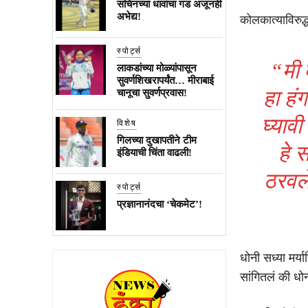
सचिनच्या धावांचा गड अजूनही
अभेद्य!
कोलकात्याविरुद्
स्पोर्ट्स
“मी 
लाकडांच्या मोळ्यांपासून
सुवर्णशिखरापर्यंत… मीराबाई
हा हंग
चानूचा सुवर्णप्रवास!
घ्याव
विशेष
गिलच्या दुखापतीने टीम
हे 
इंडियाची चिंता वाढली!
ठरवले
स्पोर्ट्स
प्रज्ञानानंदचा ‘चेकमेट’!
धोनी सध्या मर्य
सांगितलं की धोन