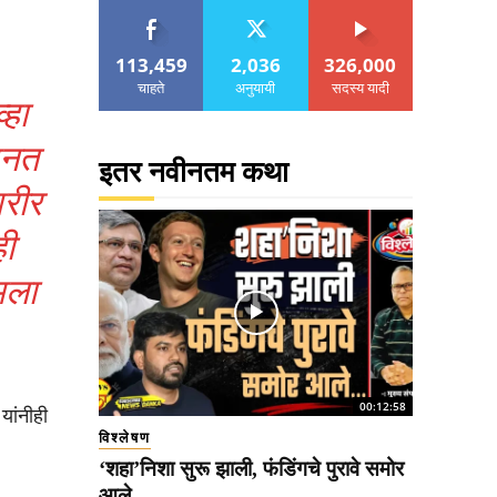
113,459
2,036
326,000
चाहते
अनुयायी
सदस्य यादी
्हा
ेहनत
इतर नवीनतम कथा
शरीर
ही
मला
00:12:58
यांनीही
विश्लेषण
‘शहा’निशा सुरू झाली, फंडिंगचे पुरावे समोर
आले..