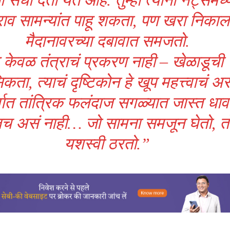
ाव सामन्यांत पाहू शकता, पण खरा निकाल
मैदानावरच्या दबावात समजतो.
े केवळ तंत्राचं प्रकरण नाही – खेळाडूची
कता, त्याचं दृष्टिकोन हे खूप महत्त्वाचं अ
्वात तांत्रिक फलंदाज सगळ्यात जास्त धाव
च असं नाही… जो सामना समजून घेतो, त
यशस्वी ठरतो.”