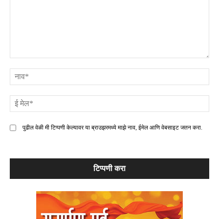
टिप्पणी
ना
ई
मे
पुढील वेळी मी टिप्पणी केल्यावर या ब्राउझरमध्ये माझे नाव, ईमेल आणि वेबसाइट जतन करा.