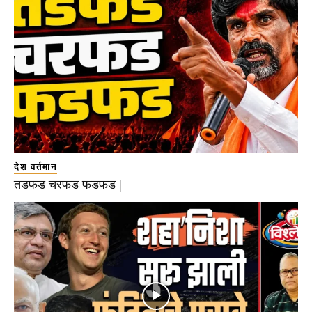
देश वर्तमान
तडफड चरफड फडफड |