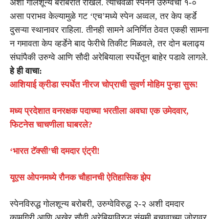
अशा गोलशून्य बरोबरीत रोखले. त्याचवेळी स्पेनने उरुग्वेचा १-०
असा पराभव केल्यामुळे गट ‘एच’मध्ये स्पेन अव्वल, तर केप व्हर्डे
दुसऱ्या स्थानावर राहिला. तीनही सामने अनिर्णित ठेवत एकही सामना
न गमावता केप व्हर्डेने बाद फेरीचे तिकीट मिळवले, तर दोन बलाढ्य
संघांपैकी उरुग्वे आणि सौदी अरेबियाला स्पर्धेतून बाहेर पडावे लागले.
हे ही वाचा:
आशियाई क्रीडा स्पर्धेत नीरज चोप्राची सुवर्ण मोहिम पुन्हा सुरू!
मध्य प्रदेशात वनरक्षक पदाच्या भरतीला अवघा एक उमेदवार,
फिटनेस चाचणीला घाबरले?
‘भारत टॅक्सी’ची दमदार एंट्री!
यूएस ओपनमध्ये रौनक चौहानची ऐतिहासिक झेप
स्पेनविरुद्ध गोलशून्य बरोबरी, उरुग्वेविरुद्ध २-२ अशी दमदार
कामगिरी आणि अखेर सौदी अरेबियाविरुद्ध संयमी बचावाच्या जोरावर