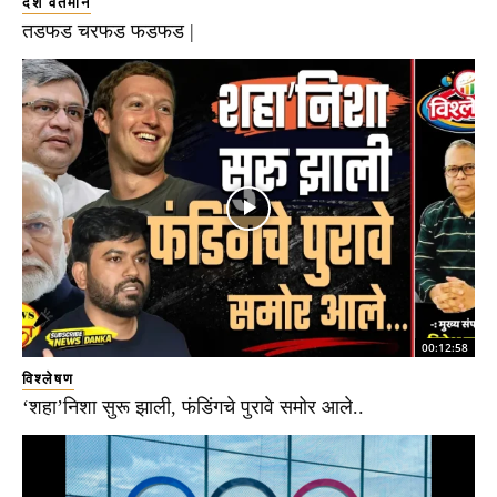
देश वर्तमान
तडफड चरफड फडफड |
00:12:58
विश्लेषण
‘शहा’निशा सुरू झाली, फंडिंगचे पुरावे समोर आले..