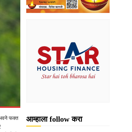
आम्हाला follow करा
ैभवने फक्त
ए