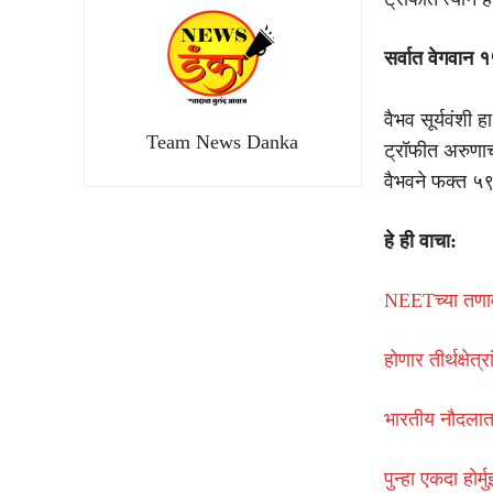
सर्वात वेगवान 
वैभव सूर्यवंशी
Team News Danka
ट्रॉफीत अरुणाचल
वैभवने फक्त ५९ च
हे ही वाचा:
NEETच्या तणा
होणार तीर्थक्ष
भारतीय नौदलात 
पुन्हा एकदा होर