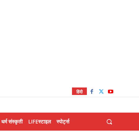
हिंदी
धर्म संस्कृती
LIFEस्टाइल
स्पोर्ट्स