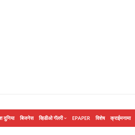
श दुनिया
बिजनेस
व्हिडीओ गॅलरी
EPAPER
विशेष
क्राईमनामा