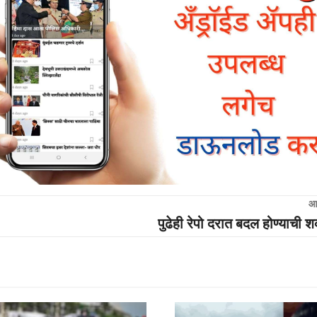
आ
पुढेही रेपो दरात बदल होण्याची श