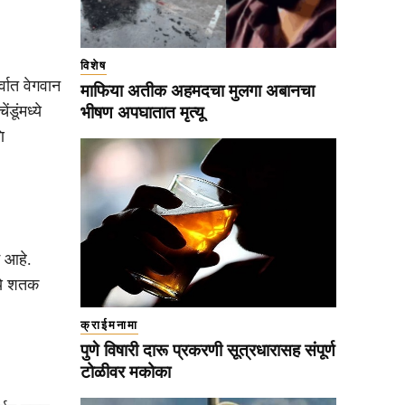
विशेष
्वात वेगवान
माफिया अतीक अहमदचा मुलगा अबानचा
ूंमध्ये
भीषण अपघातात मृत्यू
ि
म आहे.
्ये शतक
क्राईमनामा
पुणे विषारी दारू प्रकरणी सूत्रधारासह संपूर्ण
टोळीवर मकोका