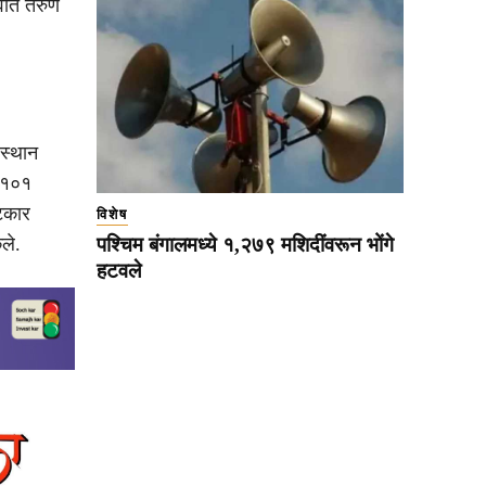
्वात तरुण
जस्थान
े १०१
टकार
विशेष
ले.
पश्चिम बंगालमध्ये १,२७९ मशिदींवरून भोंगे
हटवले