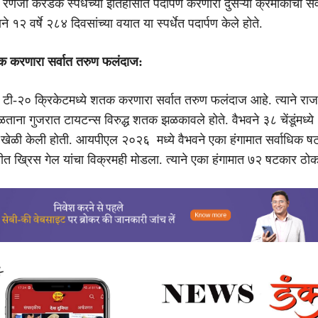
हा रणजी करंडक स्पर्धेच्या इतिहासात पदार्पण करणारा दुसऱ्या क्रमांकाचा सर
ने १२ वर्षे २८४ दिवसांच्या वयात या स्पर्धेत पदार्पण केले होते.
तक करणारा सर्वात तरुण फलंदाज:
 हा टी-२० क्रिकेटमध्ये शतक करणारा सर्वात तरुण फलंदाज आहे. त्याने रा
ताना गुजरात टायटन्स विरुद्ध शतक झळकावले होते. वैभवने ३८ चेंडूंमध्य
 खेळी केली होती. आयपीएल २०२६ मध्ये वैभवने एका हंगामात सर्वाधिक ष
बतीत ख्रिस गेल यांचा विक्रमही मोडला. त्याने एका हंगामात ७२ षटकार ठोक