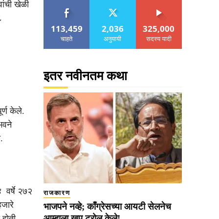
ांची खेळी
८
113,459
2,036
325,000
चाहते
अनुयायी
सदस्य यादी
इतर नवीनतम कथा
्ण केले.
भवने
.
 वर्षे २७२
राजकारण
जारे
भाजपने नव्हे; काँग्रेसच्या आयटी सेलनेच
आम्हाला खूप ट्रोल केले!
 होती.