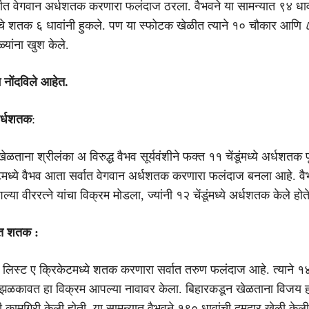
र्वात वेगवान अर्धशतक करणारा फलंदाज ठरला. वैभवने या सामन्यात ९४ धाव
याचे शतक ६ धावांनी हुकले. पण या स्फोटक खेळीत त्याने १० चौकार आणि 
यांना खुश केले.
म नोंदविले आहेत.
अर्धशतक
:
ताना श्रीलंका अ विरुद्ध वैभव सूर्यवंशीने फक्त ११ चेंडूंमध्ये अर्धशतक पूर
टमध्ये वैभव आता सर्वात वेगवान अर्धशतक करणारा फलंदाज बनला आहे. वै
ल्या वीररत्ने यांचा विक्रम मोडला, ज्यांनी १२ चेंडूंमध्ये अर्धशतक केले होते
ात शतक :
हा लिस्ट ए क्रिकेटमध्ये शतक करणारा सर्वात तरुण फलंदाज आहे. त्याने १४
ळकावत हा विक्रम आपल्या नावावर केला. बिहारकडून खेळताना विजय ह
ही कामगिरी केली होती. या सामन्यात वैभवने १९० धावांची दमदार खेळी केली