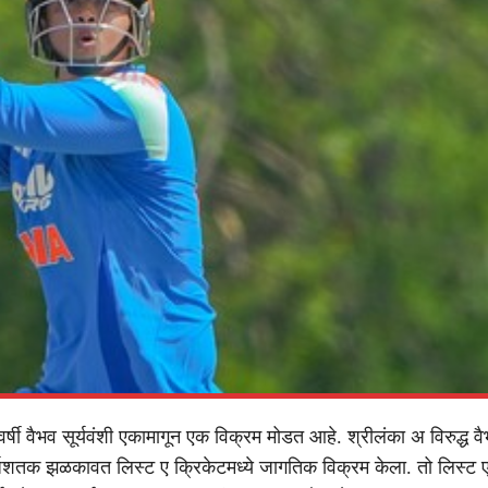
वर्षी वैभव सूर्यवंशी एकामागून एक विक्रम मोडत आहे. श्रीलंका अ विरुद्ध व
 अर्धशतक झळकावत लिस्ट ए क्रिकेटमध्ये जागतिक विक्रम केला. तो लिस्ट 