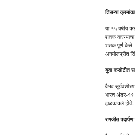
तिसऱ्या क्रमांक
या १५ वर्षीय फल
शतक करण्याचा व
शतक पूर्ण केले.
अनमोलप्रीत सिं
युवा कसोटीत स
वैभव सूर्यवंशी
भारत अंडर-१९ स
झळकावले होते. 
रणजीत पदार्पण क