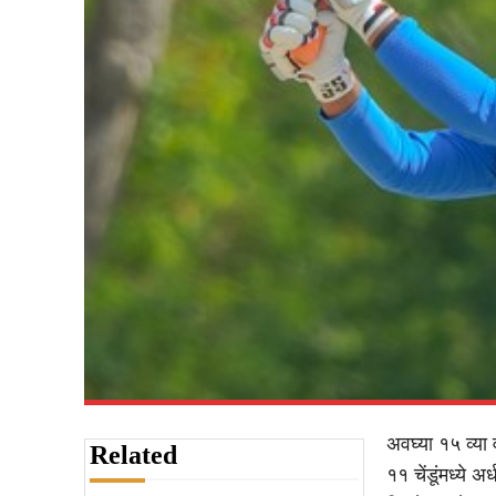
अवघ्या १५ व्या 
Related
११ चेंडूंमध्ये