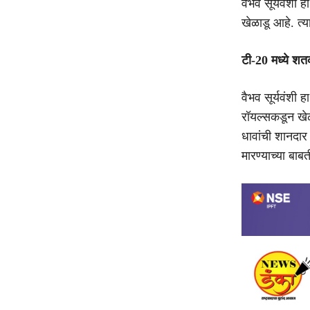
वैभव सूर्यवंशी 
खेळाडू आहे. त्या
टी-20 मध्ये श
वैभव सूर्यवंशी
रॉयल्सकडून खेळ
धावांची शानदार
मारण्याच्या बा