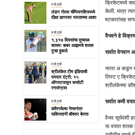
क्रिकेटमध्ये स
स्पोर्ट्स
केली. मात्र त्
लंडन गोल्फ चॅम्पियनशिपमध्ये
दीक्षा डागरवर भारताच्या आशा
षटकारांसह सगळ्
स्पोर्ट्स
वैभवने हे विक्र
१,३१७ दिवसांचा दुष्काळ
कायम! बाबर आझमचे शतक
पुन्हा हुकले
सर्वात वेगवान 
स्पोर्ट्स
भारत अ कडून खेळ
श्रीलंकेत टीम इंडियाची
लिस्ट ए क्रिके
दमदार एंट्री; १५
ऑगस्टपासून कसोटी
श्रीलंकेच्या कौश
रणसंग्राम
सर्वात कमी वय
स्पोर्ट्स
कॉमनवेल्थ गेम्सनंतर
पाकिस्तानी बॉक्सर बेपत्ता
वैभव सूर्यवंशी 
या वयात शतक झ
ट्रॉफीत त्याने 