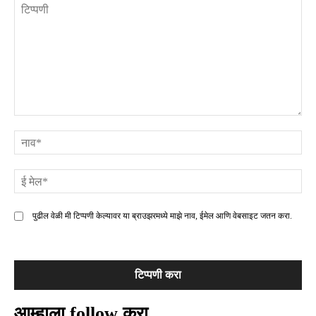
टिप्पणी
ना
ई
मे
पुढील वेळी मी टिप्पणी केल्यावर या ब्राउझरमध्ये माझे नाव, ईमेल आणि वेबसाइट जतन करा.
आम्हाला follow करा