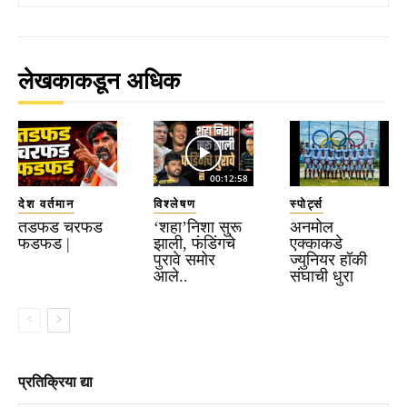
लेखकाकडून अधिक
00:12:58
देश वर्तमान
विश्लेषण
स्पोर्ट्स
तडफड चरफड
‘शहा’निशा सुरू
अनमोल
फडफड |
झाली, फंडिंगचे
एक्काकडे
पुरावे समोर
ज्युनियर हॉकी
आले..
संघाची धुरा
प्रतिक्रिया द्या