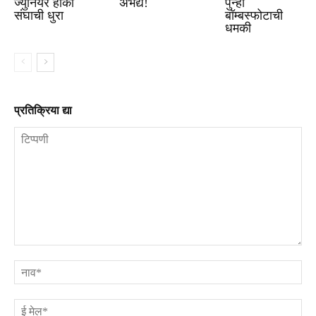
ज्युनियर हॉकी
अभेद्य!
पुन्हा
संघाची धुरा
बॉम्बस्फोटाची
धमकी
प्रतिक्रिया द्या
टिप्पणी
ना
ई