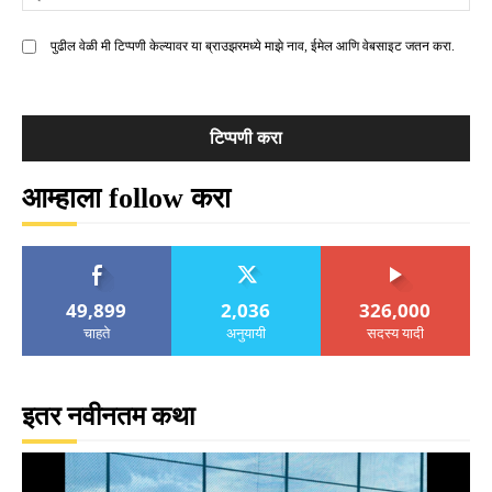
मे
पुढील वेळी मी टिप्पणी केल्यावर या ब्राउझरमध्ये माझे नाव, ईमेल आणि वेबसाइट जतन करा.
आम्हाला follow करा
49,899
2,036
326,000
चाहते
अनुयायी
सदस्य यादी
इतर नवीनतम कथा