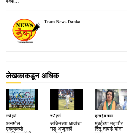
वक्फ…
Team News Danka
लेखकाकडून अधिक
स्पोर्ट्स
स्पोर्ट्स
क्राईमनामा
अनमोल
सचिनच्या धावांचा
मुंबईच्या महापौर
एक्काकडे
गड अजूनही
रितू तावडे यांना