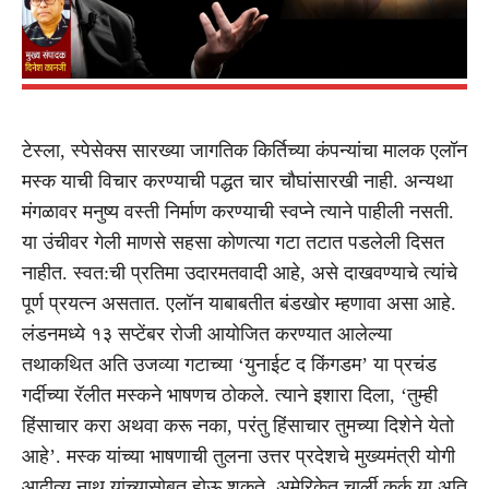
टेस्ला, स्पेसेक्स सारख्या जागतिक किर्तिच्या कंपन्यांचा मालक एलॉन
मस्क याची विचार करण्याची पद्धत चार चौघांसारखी नाही. अन्यथा
मंगळावर मनुष्य वस्ती निर्माण करण्याची स्वप्ने त्याने पाहीली नसती.
या उंचीवर गेली माणसे सहसा कोणत्या गटा तटात पडलेली दिसत
नाहीत. स्वत:ची प्रतिमा उदारमतवादी आहे, असे दाखवण्याचे त्यांचे
पूर्ण प्रयत्न असतात. एलॉन याबाबतीत बंडखोर म्हणावा असा आहे.
लंडनमध्ये १३ सप्टेंबर रोजी आयोजित करण्यात आलेल्या
तथाकथित अति उजव्या गटाच्या ‘युनाईट द किंगडम’ या प्रचंड
गर्दीच्या रॅलीत मस्कने भाषणच ठोकले. त्याने इशारा दिला, ‘तुम्ही
हिंसाचार करा अथवा करू नका, परंतु हिंसाचार तुमच्या दिशेने येतो
आहे’. मस्क यांच्या भाषणाची तुलना उत्तर प्रदेशचे मुख्यमंत्री योगी
आदीत्य नाथ यांच्यासोबत होऊ शकते. अमेरिकेत चार्ली कर्क या अति