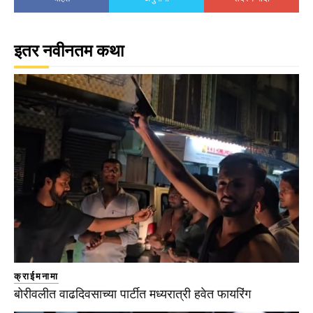
इतर नवीनतम कथा
क्राईमनामा
बोरीवलीत वाढदिवसाच्या पार्टीत मध्यरात्री हवेत फायरिंग