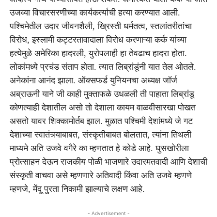
उजव्या विचारसरणीच्या कार्यकर्त्याची हत्या करण्यात आली.
पश्चिमेतील उदार जीवनशैली, ख्रिस्ती धर्मतत्व, स्तलांतरीतांचा
विरोध, इस्लामी कट्टरतावादाला विरोध करणाऱ्या कर्क यांच्या
हत्येमुळे अमेरिका हादरली, युरोपलाही हा तेवढाच हादरा होता.
लोकांमध्ये प्रचंड संताप होता. त्यात लिब्रांडूंनी यात तेल ओतले.
अनेकांना आनंद झाला. ऑक्सफर्ड युनियनचा अध्यक्ष जॉर्ज
अब्राऊनी याने जी काही मुक्ताफळे उधळली ती पाहाता लिब्रांडू
कोणत्याही देशातील असो तो देशाला कायम वाळवीसारखा पोखत
असतो यावर शिक्कामोर्तब झाल. मुळात पश्चिमी देशांमध्ये जे गट
देशाच्या स्वातंत्र्याबाबत, संस्कृतीबाबत बोलतात, त्यांना तिथली
माध्यमे अति उजवे वगैरे का म्हणतात हे कोडे आहे. घुसखोरीला
प्रोत्साहन देऊन राजकीय पोळी भाजणारे उदारमतवादी आणि देशाची
संस्कृती वाचवा असे म्हणणारे अतिवादी किंवा अति उजवे म्हणणे
म्हणजे, मेंदू पुरता निकामी झाल्याचे लक्षण आहे.
- Advertisement -