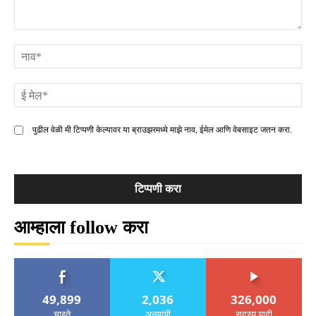
टिप्पणी
ना
ई
मे
पुढील वेळी मी टिप्पणी केल्यावर या ब्राउझरमध्ये माझे नाव, ईमेल आणि वेबसाइट जतन करा.
आम्हाला follow करा
49,899
2,036
326,000
चाहते
अनुयायी
सदस्य यादी