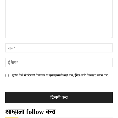
टिप्पणी
ना
ई
मे
पुढील वेळी मी टिप्पणी केल्यावर या ब्राउझरमध्ये माझे नाव, ईमेल आणि वेबसाइट जतन करा.
आम्हाला follow करा