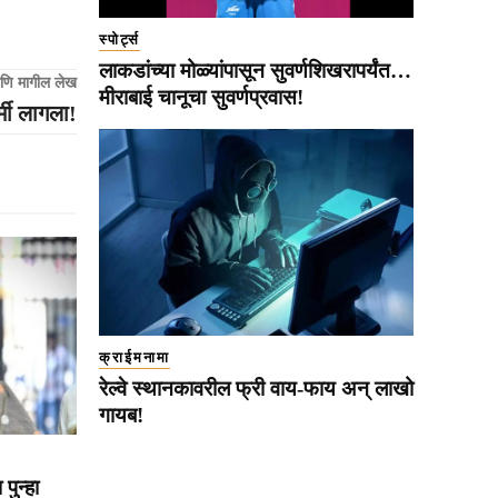
स्पोर्ट्स
लाकडांच्या मोळ्यांपासून सुवर्णशिखरापर्यंत…
णि मागील लेख
मीराबाई चानूचा सुवर्णप्रवास!
्मी लागला!
क्राईमनामा
रेल्वे स्थानकावरील फ्री वाय-फाय अन् लाखो
गायब!
पुन्हा