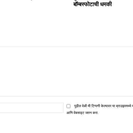
बॉम्बस्फोटाची धमकी
ई
पुढील वेळी मी टिप्पणी केल्यावर या ब्राउझरमध्ये 
मेल*
आणि वेबसाइट जतन करा.