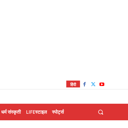
हिंदी
धर्म संस्कृती
LIFEस्टाइल
स्पोर्ट्स