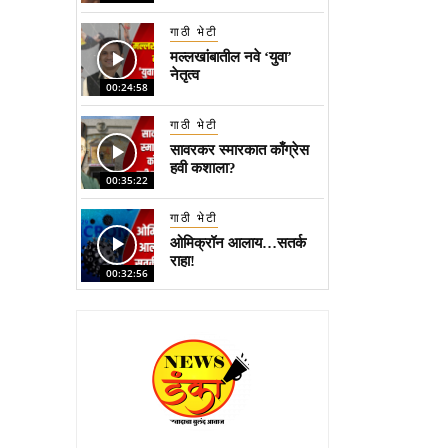
गाठी भेटी
मल्लखांबातील नवे ‘युवा’
नेतृत्व
00:24:58
गाठी भेटी
सावरकर स्मारकात काँग्रेस
हवी कशाला?
00:35:22
गाठी भेटी
ओमिक्रॉन आलाय…सतर्क
राहा!
00:32:56