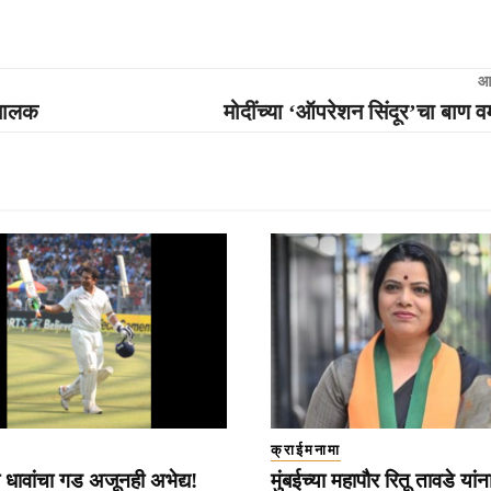
आ
ाचालक
मोदींच्या ‘ऑपरेशन सिंदूर’चा बाण वर
क्राईमनामा
 धावांचा गड अजूनही अभेद्य!
मुंबईच्या महापौर रितू तावडे यांना 