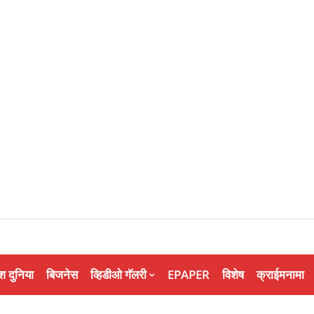
श दुनिया
बिजनेस
व्हिडीओ गॅलरी
EPAPER
विशेष
क्राईमनामा