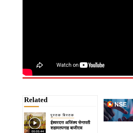
Related
पुस्तक बिस्तक
ईश्वरदत्त अजिंक्य सेनापती
शहामतपनाह बाजीराव
00:05:44