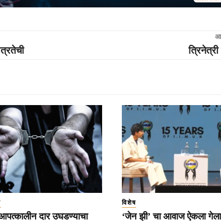
आ
्रतेची
त्रिनेत्र
ा
विशेष
 आपत्कालीन दार उघडण्याचा
‘जेन झी’ चा आवाज ऐकला गेला 