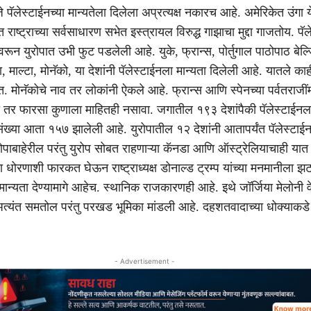
 पॅलेस्टाईनच्या मान्यतेला दिलेला अप्रत्यक्ष नकारच आहे. अमेरिकेत उंगा य
 राष्ट्राच्या सर्वसाधारण सभेत इस्त्रायल विरुद्ध गाझाचा मुद्दा गाजतोय. पॅ
द्यावरून युरोपात उभी फुट पडलेली आहे. युके, फ्रान्स, पोर्तुगाल पाठोपाठ बेल
ोरा, माल्टा, मोनॅको, या देशांनी पॅलेस्टाईनला मान्यता दिलेली आहे. यातले का
 मोनॅकोचे नाव तर लोकांनी ऐकले आहे. फ्रान्स आणि स्पेनच्या पर्वतराजींम
 तर फारसा कुणाला माहितही नसावा. जगातील १९३ देशांपैकी पॅलेस्टाईनला
ी संख्या आता १५७ झालेली आहे. युरोपातील १२ देशांनी आतापर्यंत पॅलेस्टाई
रोपाबाहेरील परंतु युरोप सोबत राहणाऱ्या कॅनडा आणि ऑस्ट्रेलियाचाही यात
ा धोरणाशी फारकत घेऊन राष्ट्राध्यक्ष डोनाल्ड ट्रम्प यांच्या मनमानीला झट
ा मान्यता देण्यामागे आहेच. स्थानिक राजकारणही आहे. इथे जॉर्जिया मेलोनी व
 अत्यंत समतोल परंतु परखड भूमिका मांडली आहे. दहशतवादाच्या धोक्याकडे
- Advertisement -