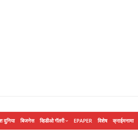
श दुनिया
बिजनेस
व्हिडीओ गॅलरी
EPAPER
विशेष
क्राईमनामा