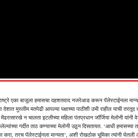
राष्ट्रे एका बाजूला हमासचा दहशतवाद नजरेआड करून पॅलेस्टाईनला मान्य
 देशात मुस्लीम मतपेढी आपल्या पक्षाच्या पाठीशी उभी राहील याची तरतूद
मागे मेंढरासारखे न चालता इटलीच्या महिला पंतप्रधान जॉर्जिया मेलोनी यांनी 
ेल्यांच्या गर्दीत ताठ कण्याच्या मेलोनी उठून दिसतायत. ‘आधी हमासच्या त
 करा, तरच पॅलेस्टाईनला मान्यता’, अशी रोखठोक भूमिका त्यांनी घेतली आह