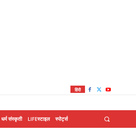
हिंदी
धर्म संस्कृती
LIFEस्टाइल
स्पोर्ट्स