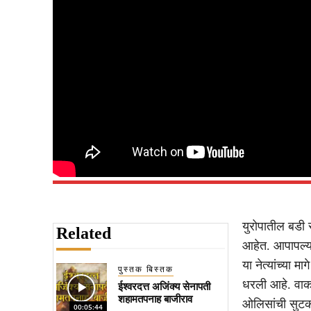
युरोपातील बडी 
Related
आहेत. आपापल्या
या नेत्यांच्या 
पुस्तक बिस्तक
धरली आहे. वाकल
ईश्वरदत्त अजिंक्य सेनापती
शहामतपनाह बाजीराव
ओलिसांची सुटका
00:05:44