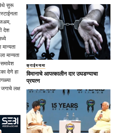
ेथे सुरू
लेस्टाईनला
्जिअम,
ही देश
ध्ये
 मान्यता
नला मान्यता
 समावेश
क्राईमनामा
का देणे हा
विमानाचे आपत्कालीन दार उघडण्याचा
ेगळ्या
प्रयत्न
 जगाचे लक्ष