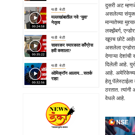
दुसरी अट म्हणजे
गाठी भेटी
असलेल्या संयुक्त
मल्लखांबातील नवे ‘युवा’
मान्यतेच्या मुद्
नेतृत्व
00:24:58
लक्झेंबर्ग, एन्ड
गाठी भेटी
खूपच छोटे आहेत.
सावरकर स्मारकात काँग्रेस
असलेला एन्डोरा
हवी कशाला?
00:35:22
देणाऱ्या देशांच
दिलेली आहे. यु
गाठी भेटी
आहे. अमेरिकेच्य
ओमिक्रॉन आलाय…सतर्क
राहा!
हेतू पॅलेस्टाईल
00:32:56
ठरतात. त्यांनी
वेधले आहे.