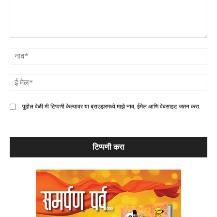
टिप्पणी
ना
ई
मे
पुढील वेळी मी टिप्पणी केल्यावर या ब्राउझरमध्ये माझे नाव, ईमेल आणि वेबसाइट जतन करा.