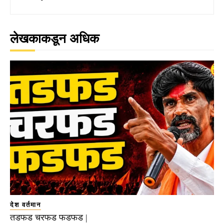
लेखकाकडून अधिक
देश वर्तमान
तडफड चरफड फडफड |