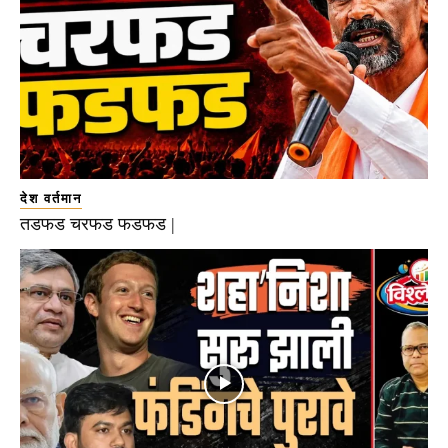
देश वर्तमान
तडफड चरफड फडफड |