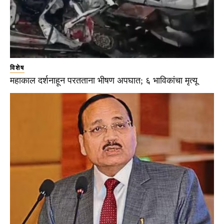
विशेष
महाकाल दर्शनाहून परतताना भीषण अपघात; ६ भाविकांचा मृत्यू