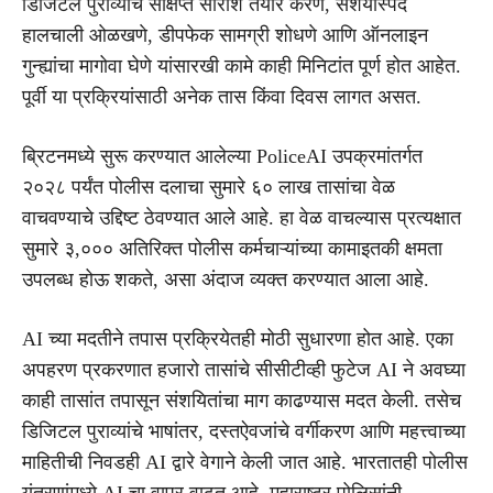
डिजिटल पुराव्यांचे संक्षिप्त सारांश तयार करणे, संशयास्पद
हालचाली ओळखणे, डीपफेक सामग्री शोधणे आणि ऑनलाइन
गुन्ह्यांचा मागोवा घेणे यांसारखी कामे काही मिनिटांत पूर्ण होत आहेत.
पूर्वी या प्रक्रियांसाठी अनेक तास किंवा दिवस लागत असत.
ब्रिटनमध्ये सुरू करण्यात आलेल्या PoliceAI उपक्रमांतर्गत
२०२८ पर्यंत पोलीस दलाचा सुमारे ६० लाख तासांचा वेळ
वाचवण्याचे उद्दिष्ट ठेवण्यात आले आहे. हा वेळ वाचल्यास प्रत्यक्षात
सुमारे ३,००० अतिरिक्त पोलीस कर्मचाऱ्यांच्या कामाइतकी क्षमता
उपलब्ध होऊ शकते, असा अंदाज व्यक्त करण्यात आला आहे.
AI च्या मदतीने तपास प्रक्रियेतही मोठी सुधारणा होत आहे. एका
अपहरण प्रकरणात हजारो तासांचे सीसीटीव्ही फुटेज AI ने अवघ्या
काही तासांत तपासून संशयितांचा माग काढण्यास मदत केली. तसेच
डिजिटल पुराव्यांचे भाषांतर, दस्तऐवजांचे वर्गीकरण आणि महत्त्वाच्या
माहितीची निवडही AI द्वारे वेगाने केली जात आहे. भारतातही पोलीस
यंत्रणांमध्ये AI चा वापर वाढत आहे. महाराष्ट्र पोलिसांनी