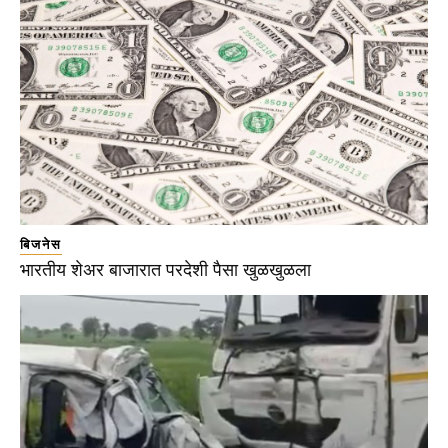
बिजनेस
भारतीय शेअर बाजारात परदेशी पैसा खुळखुळला