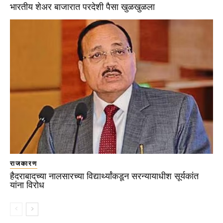
भारतीय शेअर बाजारात परदेशी पैसा खुळखुळला
राजकारण
हैदराबादच्या नालसारच्या विद्यार्थ्यांकडून सरन्यायाधीश सूर्यकांत
यांना विरोध