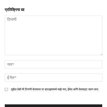
प्रतिक्रिया द्या
टिप्पणी
ना
ई
मे
पुढील वेळी मी टिप्पणी केल्यावर या ब्राउझरमध्ये माझे नाव, ईमेल आणि वेबसाइट जतन करा.