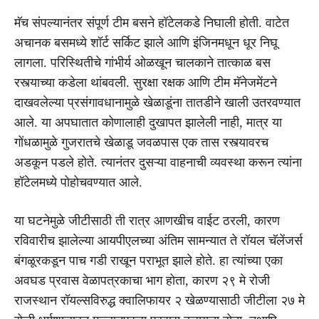
मॅच संपल्यानंतर संपूर्ण टीम बसने हॉटेलकडे निघाली होती. वाटेत
अचानक बसमध्ये शॉर्ट सर्किट झाले आणि इंजिनमधून धूर निघू
लागला. परिस्थितीचे गांभीर्य ओळखून चालकाने तात्काळ बस
रस्त्याच्या कडेला थांबवली. सुरक्षा रक्षक आणि टीम मॅनेजमेंटने
दाखवलेल्या प्रसंगावधानामुळे खेळाडूंना तातडीने खाली उतरवण्यात
आले. या अपघातात कोणालाही दुखापत झालेली नाही, मात्र या
गोंधळामुळे गुजरातचे खेळाडू जवळपास एक तास रस्त्यावरच
अडकून पडले होते. त्यानंतर दुसऱ्या वाहनाची व्यवस्था करून त्यांना
हॉटेलमध्ये पोहोचवण्यात आले.
या घटनेमुळे जीटीसाठी ती रात्र आणखीच वाईट ठरली, कारण
रविवारीच झालेल्या आयपीएलच्या अंतिम सामन्यात ते रॉयल चॅलेंजर्स
बंगळूरकडून पाच गडी राखून पराभूत झाले होते. हा त्यांच्या एका
अवघड प्रवास वेळापत्रकाचा भाग होता, कारण २९ मे रोजी
राजस्थान रॉयल्सविरुद्ध क्वालिफायर २ खेळण्यासाठी जीटीला २७ मे