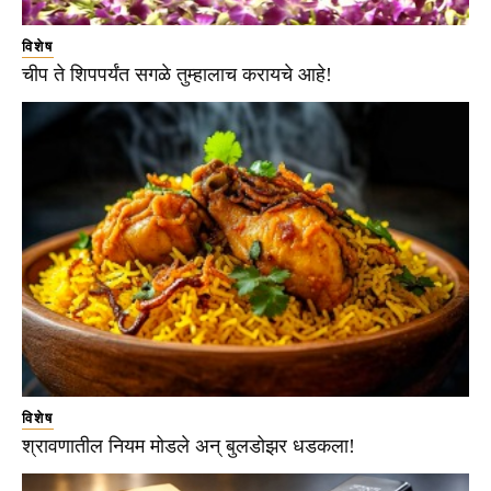
विशेष
चीप ते शिपपर्यंत सगळे तुम्हालाच करायचे आहे!
विशेष
श्रावणातील नियम मोडले अन् बुलडोझर धडकला!