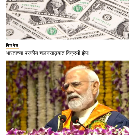
बिजनेस
भारताच्या परकीय चलनसाठ्यात विक्रमी झेप!