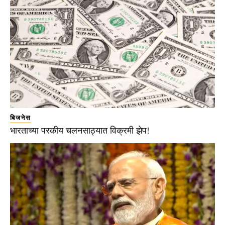
बिजनेस
भारताच्या परकीय चलनसाठ्यात विक्रमी झेप!