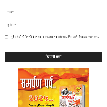
टिप्पणी
ना
ई
मे
पुढील वेळी मी टिप्पणी केल्यावर या ब्राउझरमध्ये माझे नाव, ईमेल आणि वेबसाइट जतन करा.