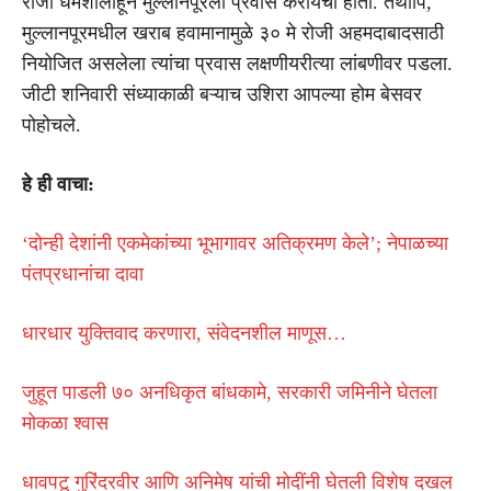
रोजी धर्मशालाहून मुल्लानपूरला प्रवास करायचा होता. तथापि,
मुल्लानपूरमधील खराब हवामानामुळे ३० मे रोजी अहमदाबादसाठी
नियोजित असलेला त्यांचा प्रवास लक्षणीयरीत्या लांबणीवर पडला.
जीटी शनिवारी संध्याकाळी बऱ्याच उशिरा आपल्या होम बेसवर
पोहोचले.
हे ही वाचा:
‘दोन्ही देशांनी एकमेकांच्या भूभागावर अतिक्रमण केले’; नेपाळच्या
पंतप्रधानांचा दावा
धारधार युक्तिवाद करणारा, संवेदनशील माणूस…
जुहूत पाडली ७० अनधिकृत बांधकामे, सरकारी जमिनीने घेतला
मोकळा श्वास
धावपटू गुरिंदरवीर आणि अनिमेष यांची मोदींनी घेतली विशेष दखल