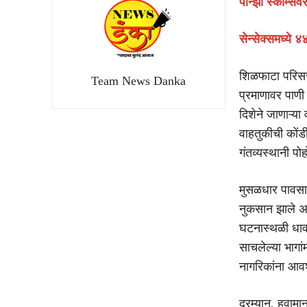
पॉन्झी स्कीम्सव
सेन्सेक्समध्ये 
शिळफाटा परिसरा
Team News Danka
प्रमाणावर पाणी 
दिशेने जाणाऱ्या
वाहतुकीची कोंड
गंतव्यस्थानी पोह
मुसळधार पावसाम
नुकसान झाले अ
घटनास्थळी धाव 
साचलेल्या भागां
नागरिकांना आव
दरम्यान, हवामा