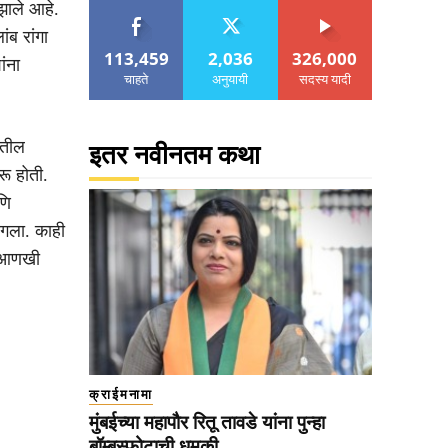
झाले आहे.
ब रांगा
113,459
2,036
326,000
ांना
चाहते
अनुयायी
सदस्य यादी
ातील
इतर नवीनतम कथा
रू होती.
णि
लागला. काही
डी आणखी
क्राईमनामा
मुंबईच्या महापौर रितू तावडे यांना पुन्हा
बॉम्बस्फोटाची धमकी