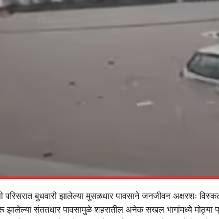
ी परिसरात बुधवारी झालेल्या मुसळधार पावसाने जनजीवन अक्षरशः विस्क
रू झालेल्या संततधार पावसामुळे शहरातील अनेक सखल भागांमध्ये मोठ्या प