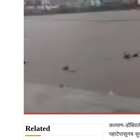
कल्याण-डोंबिवल
Related
पहाटेपासूनच सु