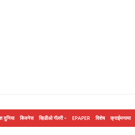
श दुनिया
बिजनेस
व्हिडीओ गॅलरी
EPAPER
विशेष
क्राईमनामा