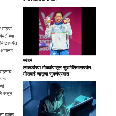
 मोठ्या
बिवलीच्या
ोमीटरपर्यंत
ा आपल्या
स्पोर्ट्स
लाकडांच्या मोळ्यांपासून सुवर्णशिखरापर्यंत…
ाहनांचे
मीराबाई चानूचा सुवर्णप्रवास!
्काळ
ाणी
आले असून
ा व्यक्त