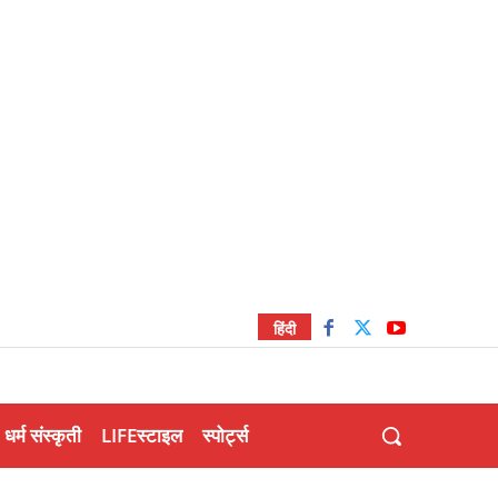
हिंदी
धर्म संस्कृती
LIFEस्टाइल
स्पोर्ट्स