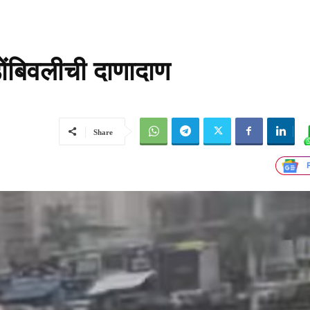
ोंबिवलीची दाणादाण
Share