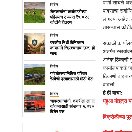
पाणी साचले असू
विशेष
पावसाचा सर्वाध
शेतकऱ्यांना कर्जमाफीच्या
पहिल्याच टप्प्यात ₹५,०२८
लागल्या आहेत. म
कोटींचे वितरण
तासन्तास कोंड
विशेष
परकीय निधी विनियमन
सकाळी कार्याल
कायद्याने ख्रिश्चनांचा छळ, ही
अंतर्गत रस्त्या
थाप!
अनेक ठिकाणी गु
विशेष
कार्यालयांकडे ज
गणेशोत्सवानिमित्त पश्चिम
ठिकाणी वाहनांच्
रेल्वेची प्रवाशांसाठी मोठी भेट
वाढली.
हे ही वाचा:
विशेष
महुआ मोइत्रा या
चाकरमान्यांनो, तयारीला लागा!
कोकणासाठी सोडणार ५,२२०
विशेष बस
विक्रोळीच्या पु