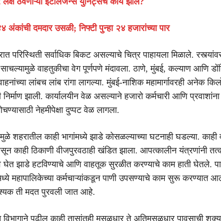
र लक्ष ठेवणाऱ्या इंटेलिजन्स युनिट्सचे काय झाले?
४४४ अंकांची दमदार उसळी; निफ्टी पुन्हा २४ हजारांच्या पार
त परिस्थिती सर्वाधिक बिकट असल्याचे चित्र पाहायला मिळाले. रस्त्यांवर
साचल्यामुळे वाहतुकीचा वेग पूर्णपणे मंदावला. ठाणे, मुंबई, कल्याण आणि डों
 वाहनांच्या लांबच लांब रांगा लागल्या. मुंबई-नाशिक महामार्गावरही अनेक किल
ी निर्माण झाली. कार्यालयीन वेळ असल्याने हजारो कर्मचारी आणि प्रवाशांन
ोचण्यासाठी नेहमीपेक्षा दुप्पट वेळ लागला.
ुळे शहरातील काही भागांमध्ये झाडे कोसळल्याच्या घटनाही घडल्या. काही व
सून काही ठिकाणी वीजपुरवठाही खंडित झाला. आपत्कालीन यंत्रणांनी तत
घेत झाडे हटविण्याचे आणि वाहतूक सुरळीत करण्याचे काम हाती घेतले. प
मध्ये महापालिकेच्या कर्मचाऱ्यांकडून पाणी उपसण्याचे काम सुरू करण्यात 
श्यक ती मदत पुरवली जात आहे.
न विभागाने पुढील काही तासांतही मुसळधार ते अतिमुसळधार पावसाची शक्यत