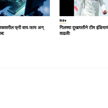
ा
विशेष
्थानकावरील फ्री वाय-फाय अन्
गिलच्या दुखापतीने टीम इंडियाच
यब!
वाढली!