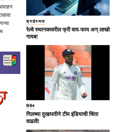
े आवाहन
टाळावा
क्राईमनामा
ाऱ्या
रेल्वे स्थानकावरील फ्री वाय-फाय अन् लाखो
यम
गायब!
विशेष
गिलच्या दुखापतीने टीम इंडियाची चिंता
वाढली!