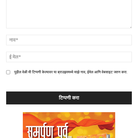
टिप्पणी
ना
ई
मे
पुढील वेळी मी टिप्पणी केल्यावर या ब्राउझरमध्ये माझे नाव, ईमेल आणि वेबसाइट जतन करा.