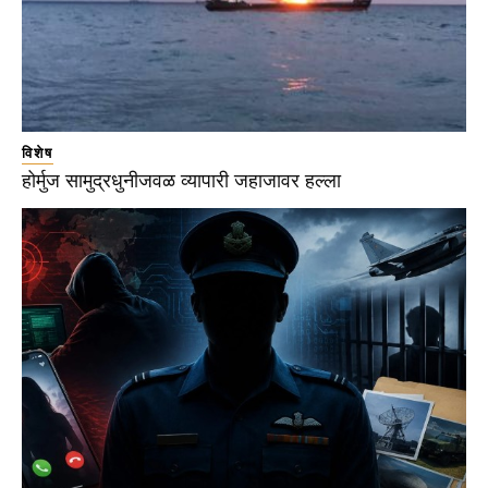
विशेष
होर्मुज सामुद्रधुनीजवळ व्यापारी जहाजावर हल्ला