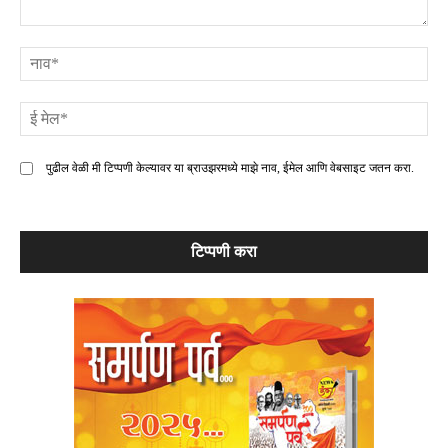
टिप्पणी
ना
ई
मे
पुढील वेळी मी टिप्पणी केल्यावर या ब्राउझरमध्ये माझे नाव, ईमेल आणि वेबसाइट जतन करा.