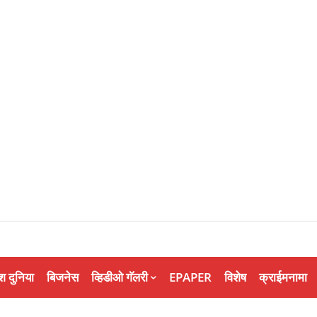
श दुनिया
बिजनेस
व्हिडीओ गॅलरी
EPAPER
विशेष
क्राईमनामा