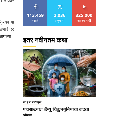
रेशन फॉर
113,459
2,036
325,000
चाहते
अनुयायी
सदस्य यादी
्रिका या
वडणारे दर
 आपल्या
इतर नवीनतम कथा
लाइफस्टाइल
पावसाळ्यात डेंग्यू-चिकुनगुनियाचा वाढता
धोका