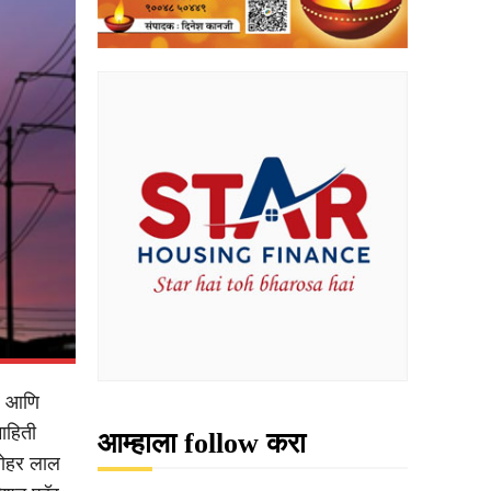
ीज आणि
ाहिती
आम्हाला follow करा
मनोहर लाल