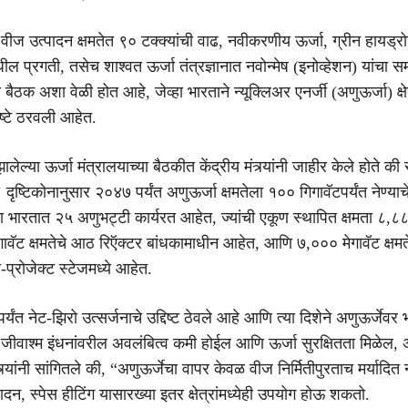
े वीज उत्पादन क्षमतेत ९० टक्क्यांची वाढ, नवीकरणीय ऊर्जा, ग्रीन हायड
ील प्रगती, तसेच शाश्वत ऊर्जा तंत्रज्ञानात नवोन्मेष (इनोव्हेशन) यांचा स
य बैठक अशा वेळी होत आहे, जेव्हा भारताने न्यूक्लिअर एनर्जी (अणुऊर्जा) क्षे
द्दिष्टे ठरवली आहेत.
झालेल्या ऊर्जा मंत्रालयाच्या बैठकीत केंद्रीय मंत्र्यांनी जाहीर केले होते क
ृष्टिकोनानुसार २०४७ पर्यंत अणुऊर्जा क्षमतेला १०० गिगावॅटपर्यंत नेण्याचे उ
या भारतात २५ अणुभट्टी कार्यरत आहेत, ज्यांची एकूण स्थापित क्षमता ८,८८
ावॅट क्षमतेचे आठ रिऍक्टर बांधकामाधीन आहेत, आणि ७,००० मेगावॅट क्ष
-प्रोजेक्ट स्टेजमध्ये आहेत.
्यंत नेट-झिरो उत्सर्जनाचे उद्दिष्ट ठेवले आहे आणि त्या दिशेने अणुऊर्जेवर 
 जीवाश्म इंधनांवरील अवलंबित्व कमी होईल आणि ऊर्जा सुरक्षितता मिळेल, अ
त्र्यांनी सांगितले की, “अणुऊर्जेचा वापर केवळ वीज निर्मितीपुरताच मर्यादित
दन, स्पेस हीटिंग यासारख्या इतर क्षेत्रांमध्येही उपयोग होऊ शकतो.