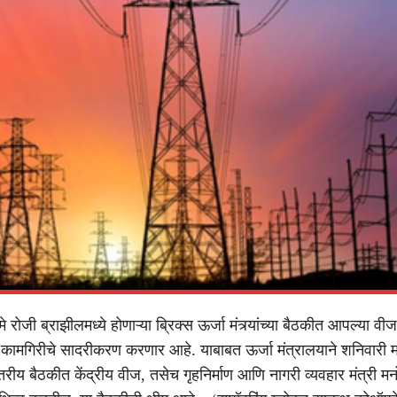
े रोजी ब्राझीलमध्ये होणाऱ्या ब्रिक्स ऊर्जा मंत्र्यांच्या बैठकीत आपल्या व
तील कामगिरीचे सादरीकरण करणार आहे. याबाबत ऊर्जा मंत्रालयाने शनिवारी म
तरीय बैठकीत केंद्रीय वीज, तसेच गृहनिर्माण आणि नागरी व्यवहार मंत्री 