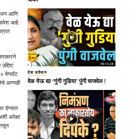
्रोजन आणि
मावेश आहे.
त्रात
ी सरकारने
00:12:28
द्दिष्ट
देश वर्तमान
० मेगावॅट
वेळ येऊ द्या ‘गुंगी गुडिया’ पुंगी वाजवेल !
मतेचे आणखी
भर देण्यात
शी अपेक्षा
 नसून