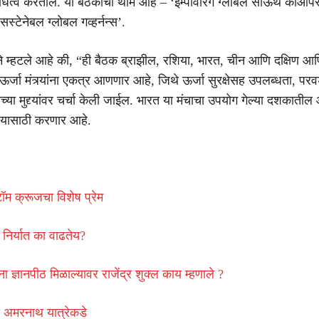
िधित्व करतील. या बैठकीची थीम आहे – ‘इम्पॉवरिंग ग्लोबल साऊथ कोऑप
 सस्टेनेबल ग्लोबल गव्हर्नन्स’.
ाने म्हटले आहे की, “ही बैठक ब्राझील, रशिया, भारत, चीन आणि दक्षिण आफ
या ऊर्जा मंत्र्यांना एकत्र आणणार आहे, जिथे ऊर्जा सुरक्षेसह उपलब्धता, पर
्या मुद्द्यांवर चर्चा केली जाईल. भारत या मंचाचा उपयोग गेल्या दशकातील
्यासाठी करणार आहे.
टॉम क्रूजचा विशेष प्रेम
ी निर्यात का वाढतेय?
ंना ज्ञानपीठ मिळाल्यावर राजेंद्र शुक्ल काय म्हणाले ?
 अमरनाथ यात्रेकडे