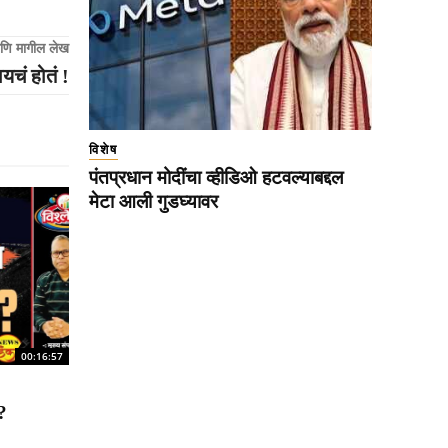
णि मागील लेख
ायचं होतं !
विशेष
पंतप्रधान मोदींचा व्हीडिओ हटवल्याबद्दल
मेटा आली गुडघ्यावर
00:16:57
?