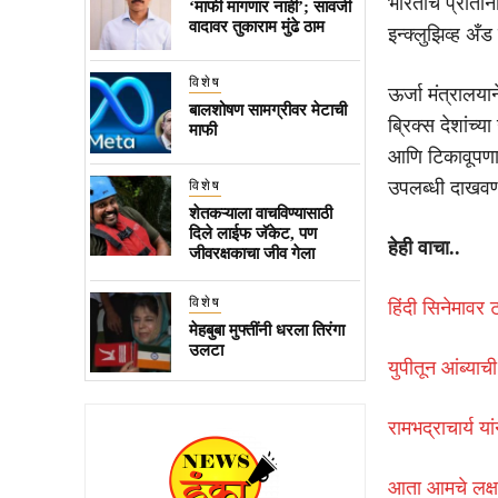
भारताचे प्रतिन
‘माफी मागणार नाही’; सावजी
वादावर तुकाराम मुंढे ठाम
इन्क्लुझिव्ह अँड
विशेष
ऊर्जा मंत्रालय
बालशोषण सामग्रीवर मेटाची
ब्रिक्स देशांच्
माफी
आणि टिकावूपणाच
उपलब्धी दाखवण
विशेष
शेतकऱ्याला वाचविण्यासाठी
दिले लाईफ जॅकेट, पण
हेही वाचा..
जीवरक्षकाचा जीव गेला
विशेष
हिंदी सिनेमावर 
मेहबुबा मुफ्तींनी धरला तिरंगा
उलटा
युपीतून आंब्याच
रामभद्राचार्य या
आता आमचे लक्ष