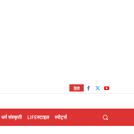
हिंदी
धर्म संस्कृती
LIFEस्टाइल
स्पोर्ट्स