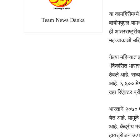
या कामगिरीमध्य
Team News Danka
बायोफ्युएल यामध
ही आंतरराष्ट्री
महत्त्वाकांक्षी उ
गेल्या महिन्यात 
‘विकसित भारत’ द
ठेवले आहे. सध्
आहे. ६,६०० मेग
दहा रिऍक्टर प्री
भारताने २०७० पर
येत आहे. यामुळे
आहे. केंद्रीय मं
हायड्रोजन उत्पा