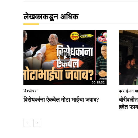
लेखकाकडून अधिक
00:15:32
विश्लेषण
क्राईमनाम
विरोधकांना ऐकवेल मोटा भाईचा जवाब?
बोरीवलीत 
हवेत फाय