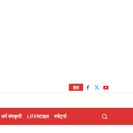
हिंदी
धर्म संस्कृती
LIFEस्टाइल
स्पोर्ट्स