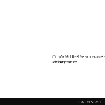
ई
पुढील वेळी मी टिप्पणी केल्यावर या ब्राउझरमध्ये 
मेल*
आणि वेबसाइट जतन करा.
TERMS OF SERVICE