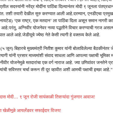
ीएतील सदस्यांनी नरेंद्र मोदींना पाठिंबा दिल्यानंतर मोदी ९ जूनला पंतप्रध
त. तशी तयारी देखील सुरु करण्यात आली आहे.दरम्यान, एनडीएचा प्रमु
नायटेड) ‘एक राष्ट्र, एक मतदान’ ला पाठिंबा दिला असून समान नागरी काय
 आहे.परंतु, अग्निवीर योजनेवर नव्या पद्धतीने विचार करण्याची गरज असल्य
यात आले आहे.जेडीयूचे ज्येष्ठ नेते केसी त्यागी हे वक्तव्य केले आहे.
 (५ जून) बिहारचे मुख्यमंत्री नितीश कुमार यांनी बोलाविलेल्या बैठकीनंतर ज
ी त्यागी यांनी प्रसार माध्यमांशी संवाद साधला आणि आपल्या पक्षाची भूमिका म
्नीवीर योजनेमुळे मतदारांचा एक वर्ग नाराज आहे. ज्या उणिवांवर जनतेने प्र
यांची सविस्तर चर्चा करून ती दूर व्हावीत अशी आमची पक्षाची इच्छा आहे.”
ोदरदास मोदी… ९ जून रोजी सायंकाळी तिसऱ्यांदा गुंजणार आवाज!
च्या खेळीमुळे आयर्लंडवर सफाईदार विजय!