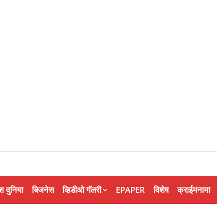
श दुनिया
बिजनेस
व्हिडीओ गॅलरी
EPAPER
विशेष
क्राईमनामा