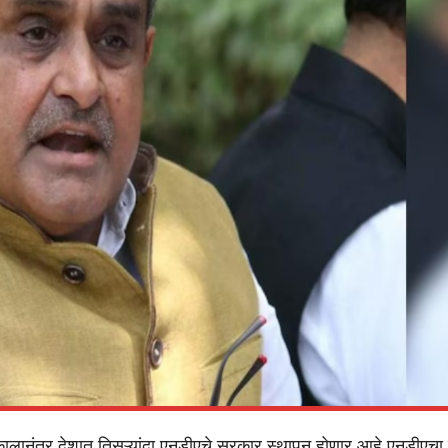
ालानंतर देशात तिसऱ्यांदा एनडीएचे सरकार स्थापन होणार आहे.एनडीएचा प