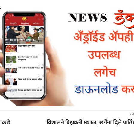
आ
याकडे
विशालने विझवली मशाल, खर्गेंना दिले पाठिंब्