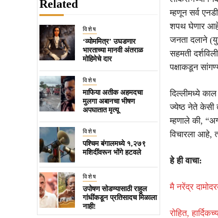
Related
म्हणून सर्व एनड
शपथ घेणार आहे
विशेष
जनता दलाने (यु
‘व्योममित्र’ उघडणार
भारताच्या मानवी अंतराळ
सहमती दर्शविली
मोहिमेचे दार
पक्षाकडून सांगण्
विशेष
माफिया अतीक अहमदचा
दिल्लीमध्ये काल
मुलगा अबानचा भीषण
ज्येष्ठ नेते केस
अपघातात मृत्यू
म्हणाले की, “अग
विशेष
विचारला आहे, त्
पश्चिम बंगालमध्ये १,२७९
मशिदींवरून भोंगे हटवले
हे ही वाचा:
विशेष
मै नरेंद्र दाम
उपोषण सोडण्यासाठी राहुल
गांधींकडून प्रतिसादच मिळाला
नाही!
रोहित, हार्दिक