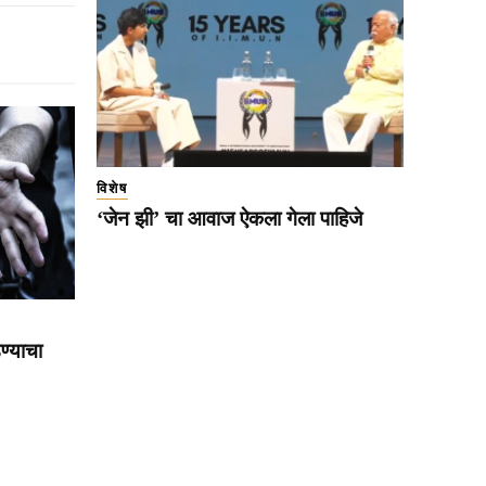
विशेष
‘जेन झी’ चा आवाज ऐकला गेला पाहिजे
ण्याचा