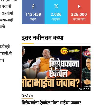
ान पदाची
ख सहयोगी
113,459
2,036
326,000
चाहते
अनुयायी
सदस्य यादी
द्यालाही
ाचे
इतर नवीनतम कथा
ेडीयूचे
ांडली.ते
श्न
00:15:32
विश्लेषण
विरोधकांना ऐकवेल मोटा भाईचा जवाब?