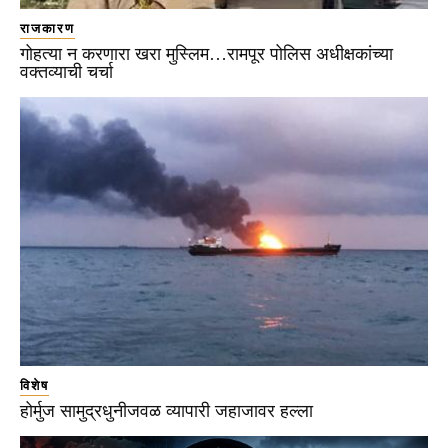
राजकारण
गोहत्या न करणारा खरा मुस्लिम…रामपूर पोलिस अधीक्षकांच्या
वक्तव्याची चर्चा
विशेष
होर्मुज सामुद्रधुनीजवळ व्यापारी जहाजावर हल्ला