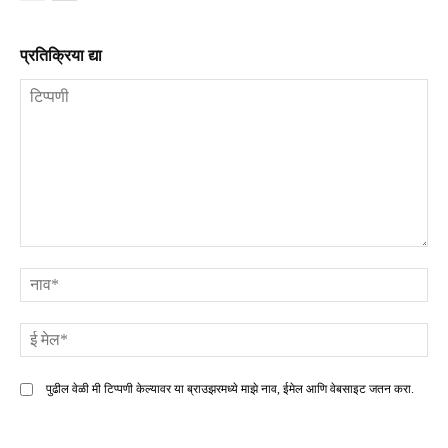
प्रतिक्रिया द्या
टिप्पणी
ना
ई
मे
पुढील वेळी मी टिप्पणी केल्यावर या ब्राउझरमध्ये माझे नाव, ईमेल आणि वेबसाइट जतन करा.