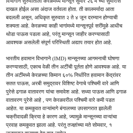
विभागाने सुरुवातीला केरळमध्ये मान्सून सुमारे २६ मे च्या सुमारास
दाखल होईल असा अंदाज वर्तवला होता. ती कालमर्यादा आता
बदलली असून, अधिकृत सुरुवात २ ते ४ जून दरम्यान होण्याची
शक्यता आहे. केरळच्या काही भागांमध्ये मान्सूनपूर्व सरींमुळे आधीच
थोडा पाऊस पडला आहे, परंतु मान्सून जाहीर करण्यासाठी
आवश्यक असलेली संपूर्ण परिस्थिती अद्याप तयार होत आहे.
भारतीय हवामान विभागाने (IMD) मान्सूनच्या आगमनाची घोषणा
करण्यासाठी, एकाच वेळी तीन अटींची पूर्तता होणे आवश्यक आहे. या
तीन अटींमध्ये केरळच्या किमान ६०% निर्धारित हवामान केंद्रांवर
सतत पाऊस, अरबी समुद्रावर विशिष्ट वेगाचे पश्चिमी वारे आणि
पुरेसे ढगाळ वातावरण यांचा समावेश आहे. सध्या पाऊस आणि ढगाळ
वातावरण पुरेसे आहे , पण केरळवरील पश्चिमी वारे कमी पडत
आहेत. या कमकुवत वाऱ्यांमागे बंगालच्या उपसागरात झालेली
चक्रीवादळी क्रिया हे कारण आहे, ज्यामुळे मान्सूनच्या वाऱ्यांचा
प्रवाह कमकुवत झाला आहे. परंतु तज्ज्ञांच्या मते सोमवार, १