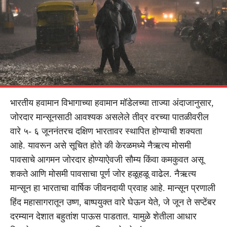
भारतीय हवामान विभागाच्या हवामान मॉडेलच्या ताज्या अंदाजानुसार,
जोरदार मान्सूनसाठी आवश्यक असलेले तीव्र वरच्या पातळीवरील
वारे ५- ६ जूननंतरच दक्षिण भारतावर स्थापित होण्याची शक्यता
आहे. यावरून असे सूचित होते की केरळमध्ये नैऋत्य मोसमी
पावसाचे आगमन जोरदार होण्याऐवजी सौम्य किंवा कमकुवत असू
शकते आणि मोसमी पावसाचा पूर्ण जोर हळूहळू वाढेल. नैऋत्य
मान्सून हा भारताचा वार्षिक जीवनदायी प्रवाह आहे. मान्सून प्रणाली
हिंद महासागरातून उष्ण, बाष्पयुक्त वारे घेऊन येते, जे जून ते सप्टेंबर
दरम्यान देशात बहुतांश पाऊस पाडतात. यामुळे शेतीला आधार