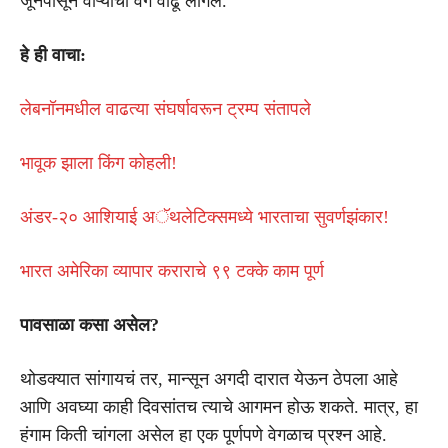
जूनपासून वाऱ्याचा वेग वाढू लागेल.
हे ही वाचा:
लेबनॉनमधील वाढत्या संघर्षावरून ट्रम्प संतापले
भावूक झाला किंग कोहली!
अंडर-२० आशियाई अॅथलेटिक्समध्ये भारताचा सुवर्णझंकार!
भारत अमेरिका व्यापार कराराचे ९९ टक्के काम पूर्ण
पावसाळा कसा असेल?
थोडक्यात सांगायचं तर, मान्सून अगदी दारात येऊन ठेपला आहे
आणि अवघ्या काही दिवसांतच त्याचे आगमन होऊ शकते. मात्र, हा
हंगाम किती चांगला असेल हा एक पूर्णपणे वेगळाच प्रश्न आहे.