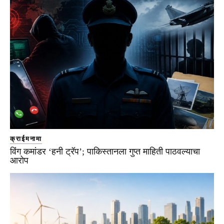
क्राईमनामा
विंग कमांडर ‘हनी ट्रॅप’; पाकिस्तानला गुप्त माहिती पाठवल्याचा
आरोप