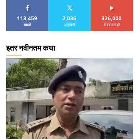
113,459
2,036
326,000
चाहते
अनुयायी
सदस्य यादी
इतर नवीनतम कथा