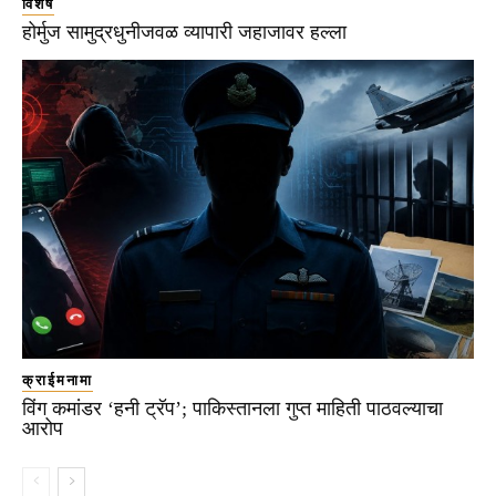
विशेष
होर्मुज सामुद्रधुनीजवळ व्यापारी जहाजावर हल्ला
क्राईमनामा
विंग कमांडर ‘हनी ट्रॅप’; पाकिस्तानला गुप्त माहिती पाठवल्याचा
आरोप