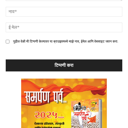
टिप्पणी
ना
ई
मे
पुढील वेळी मी टिप्पणी केल्यावर या ब्राउझरमध्ये माझे नाव, ईमेल आणि वेबसाइट जतन करा.