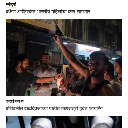
स्पोर्ट्स
दक्षिण आफ्रिकेत भारतीय महिलांचा कस लागणार
क्राईमनामा
बोरीवलीत वाढदिवसाच्या पार्टीत मध्यरात्री हवेत फायरिंग