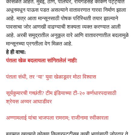
कोसळत आहेत. मुंबई, ठाणे, पालघर, रायगडसह कोकण पट्ट्यात
अधूनमधून पाऊस पडत असल्याने वातावरणात गारवा निर्माण झाला
आहे. मात्र आता मान्सूनसाठी पोषक परिस्थिती तयार झाल्याने
पावसाचा जोर आणखी वाढण्याची शक्यता व्यक्त करण्यात आली
आहे. अरबी समुद्रातील अनुकूल वारे आणि वातावरणातील बदलामुळे
मान्सूनच्या प्रगतीला वेग मिळत आहे.
हे ही वाचा:
पंतला खेळ बदलायला सांगितलेलं नाही!
पंतला संधी, तर ‘या’ युवा खेळाडूवर मोठा विश्वास
सूर्यकुमारची गच्छंती? टीम इंडियाच्या टी-२० कर्णधारपदासाठी
श्रेयस अय्यर आघाडीवर
अण्णामलाई यांचा भाजपला रामराम; राजीनामा स्वीकारला
हवामान खात्याने कोकण किनारपट्टीसह काही भागांसाठी जोरदार ते