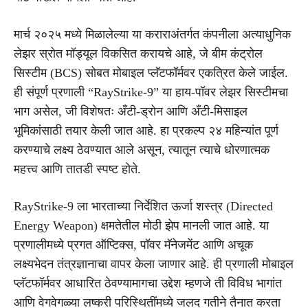
मार्च २०२५ मध्ये मिळालेल्या या कराराअंतर्गत कंपनीला अत्याधुनिक
लेझर स्रोत मॉड्यूल विकसित करायचे आहे, जे बीम कंट्रोल
सिस्टीम (BCS) सोबत मोबाइल प्लॅटफॉर्मवर एकत्रित केले जाईल.
ही संपूर्ण प्रणाली “RayStrike-9” या हाय-पॉवर लेझर सिस्टीमचा
भाग असेल, जी विशेषतः अँटी-ड्रोन आणि अँटी-मिसाइल
भूमिकांसाठी तयार केली जात आहे. हा प्रकल्प २४ महिन्यांत पूर्ण
करण्याचे लक्ष्य ठेवण्यात आले असून, त्यातून त्याचे धोरणात्मक
महत्त्व आणि तातडी स्पष्ट होते.
RayStrike-9 ला भारताच्या निर्देशित ऊर्जा शस्त्र (Directed
Energy Weapon) क्षमतेतील मोठी झेप मानली जात आहे. या
प्रणालीमध्ये प्रगत ऑप्टिक्स, पॉवर मॅनेजमेंट आणि अचूक
लक्ष्यभेदन तंत्रज्ञानाचा वापर केला जाणार आहे. ही प्रणाली मोबाइल
प्लॅटफॉर्मवर आधारित ठेवण्यामागचा उद्देश म्हणजे ती विविध भागांत
आणि वेगवेगळ्या लष्करी परिस्थितींमध्ये जलद गतीने तैनात करता