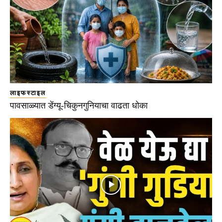
लाइफस्टाइल
पावसाळ्यात डेंग्यू-चिकुनगुनियाचा वाढता धोका