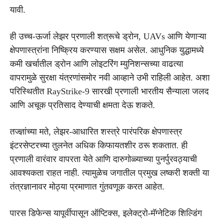
यावी.
ही उच्च-ऊर्जा लेझर प्रणाली शत्रूचे ड्रोन, UAVs आणि येणाऱ्या
क्षेपणास्त्रांना निष्क्रिय करण्यास सक्षम असेल. आधुनिक युद्धामध्ये
कमी खर्चातील ड्रोन आणि लोइटरिंग म्युनिशन्सच्या वाढत्या
वापरामुळे सुरक्षा यंत्रणांसमोर नवी आव्हाने उभी राहिली आहेत. अशा
परिस्थितीत RayStrike-9 सारखी प्रणाली भारतीय सैन्याला जलद
आणि अचूक प्रतिसाद देण्याची क्षमता देऊ शकते.
तज्ज्ञांच्या मते, लेझर-आधारित शस्त्रे पारंपरिक क्षेपणास्त्र
इंटरसेप्टरच्या तुलनेत अधिक किफायतशीर ठरू शकतात. ही
प्रणाली वारंवार वापरता येते आणि दारुगोळ्याच्या पुनर्पुरवठ्याची
आवश्यकता राहत नाही. त्यामुळेच जगातील प्रमुख लष्करी शक्ती या
तंत्रज्ञानावर मोठ्या प्रमाणात गुंतवणूक करत आहेत.
पारस डिफेन्स यापूर्वीपासून ऑप्टिक्स, इलेक्ट्रो-मॅग्नेटिक शिल्डिंग