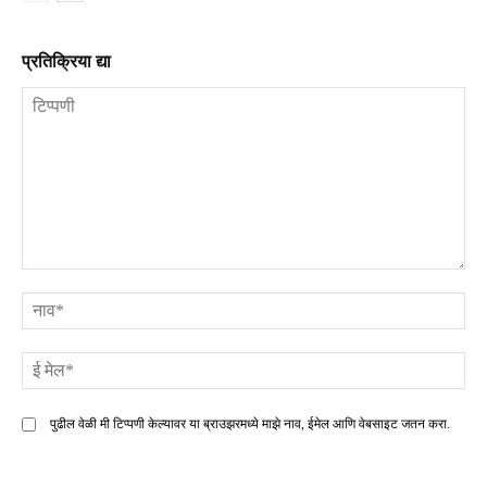
प्रतिक्रिया द्या
टिप्पणी
ना
ई
मे
पुढील वेळी मी टिप्पणी केल्यावर या ब्राउझरमध्ये माझे नाव, ईमेल आणि वेबसाइट जतन करा.