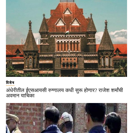
विशेष
अंधेरीतील ईएसआयसी रुग्णालय कधी सुरू होणार? राजेश शर्मांची
अवमान याचिका