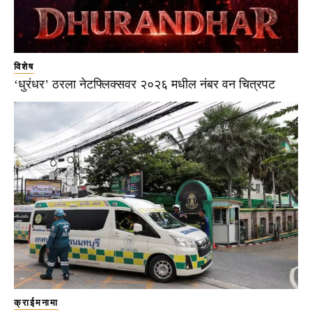
विशेष
‘धुरंधर’ ठरला नेटफ्लिक्सवर २०२६ मधील नंबर वन चित्रपट
क्राईमनामा