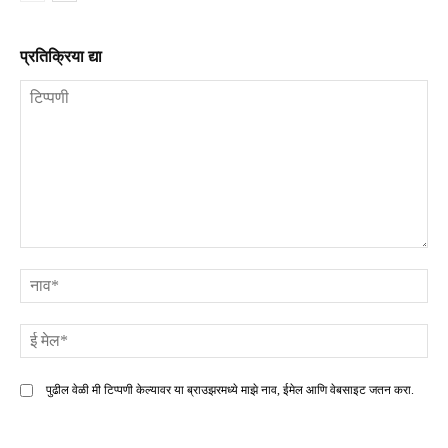
प्रतिक्रिया द्या
टिप्पणी
ना
ई
मे
पुढील वेळी मी टिप्पणी केल्यावर या ब्राउझरमध्ये माझे नाव, ईमेल आणि वेबसाइट जतन करा.