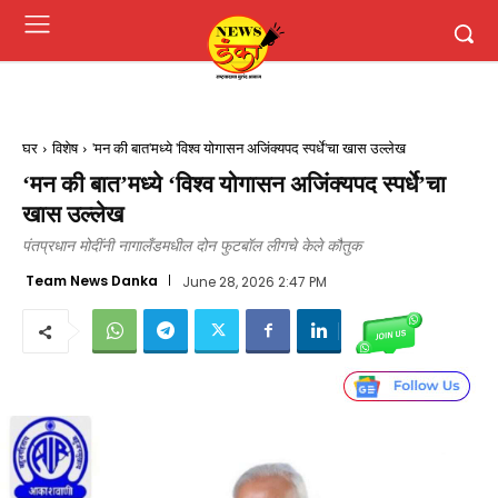
घर
विशेष
'मन की बात'मध्ये 'विश्व योगासन अजिंक्यपद स्पर्धे'चा खास उल्लेख
‘मन की बात’मध्ये ‘विश्व योगासन अजिंक्यपद स्पर्धे’चा
खास उल्लेख
पंतप्रधान मोदींनी नागालँडमधील दोन फुटबॉल लीगचे केले कौतुक
Team News Danka
June 28, 2026 2:47 PM