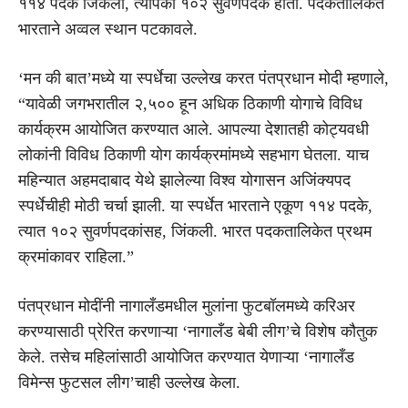
११४ पदके जिंकली, त्यापैकी १०२ सुवर्णपदके होती. पदकतालिकेत
भारताने अव्वल स्थान पटकावले.
‘मन की बात’मध्ये या स्पर्धेचा उल्लेख करत पंतप्रधान मोदी म्हणाले,
“यावेळी जगभरातील २,५०० हून अधिक ठिकाणी योगाचे विविध
कार्यक्रम आयोजित करण्यात आले. आपल्या देशातही कोट्यवधी
लोकांनी विविध ठिकाणी योग कार्यक्रमांमध्ये सहभाग घेतला. याच
महिन्यात अहमदाबाद येथे झालेल्या विश्व योगासन अजिंक्यपद
स्पर्धेचीही मोठी चर्चा झाली. या स्पर्धेत भारताने एकूण ११४ पदके,
त्यात १०२ सुवर्णपदकांसह, जिंकली. भारत पदकतालिकेत प्रथम
क्रमांकावर राहिला.”
पंतप्रधान मोदींनी नागालँडमधील मुलांना फुटबॉलमध्ये करिअर
करण्यासाठी प्रेरित करणाऱ्या ‘नागालँड बेबी लीग’चे विशेष कौतुक
केले. तसेच महिलांसाठी आयोजित करण्यात येणाऱ्या ‘नागालँड
विमेन्स फुटसल लीग’चाही उल्लेख केला.