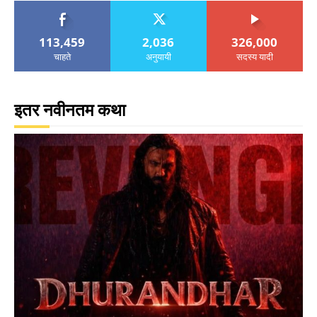
113,459
2,036
326,000
चाहते
अनुयायी
सदस्य यादी
इतर नवीनतम कथा