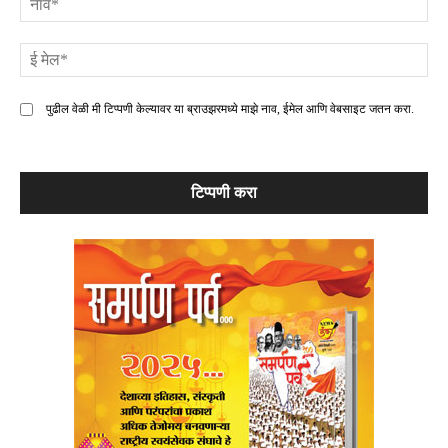
ई
मे
पुढील वेळी मी टिप्पणी केल्यावर या ब्राउझरमध्ये माझे नाव, ईमेल आणि वेबसाइट जतन करा.