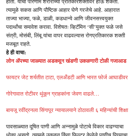
होतो. याचा परिणाम शरीराच्या प्रतिकारशक्तीवर होऊ शकतो.
त्यामुळे सकस आणि पौष्टिक आहार घेणे गरजेचे आहे. आहारात
ताज्या भाज्या, फळे, डाळी, कडधान्ये आणि जीवनसत्त्वयुक्त
पदार्थांचा समावेश करावा. विशेषतः व्हिटॅमिन ‘सी’युक्त फळे जसे
संत्री, मोसंबी, लिंबू यांचा वापर वाढवल्यास रोगप्रतिकारक शक्ती
मजबूत राहते.
हे ही वाचा:
लोन ॲपच्या जाळ्यात अडकवून खंडणी उकळणारी टोळी गजाआड
फायटर जेट शर्यतीत टाटा, एलअँडटी आणि भारत फोर्ज आघाडीवर
गोरेगावात रोटीवर थुंकून ग्राहकांना जेवण वाढले…
बायजू रवींद्रनला सिंगापूर न्यायालयाने ठोठावली ६ महिन्यांची शिक्षा
पावसाळ्यात दूषित पाणी आणि अन्नामुळे पोटाचे विकार वाढण्याचा
धोका असतो. त्यामुळे उकळून किंवा फिल्टर केलेले पाणीच पिण्याचा