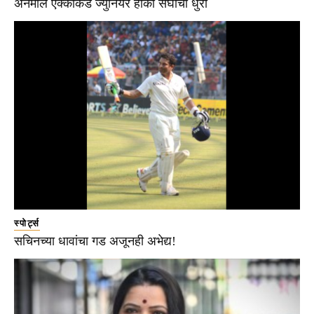
अनमोल एक्काकडे ज्युनियर हॉकी संघाची धुरा
स्पोर्ट्स
सचिनच्या धावांचा गड अजूनही अभेद्य!