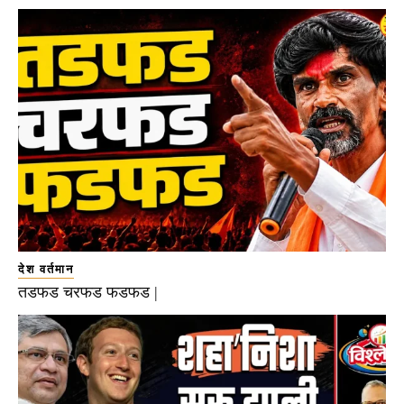
देश वर्तमान
तडफड चरफड फडफड |