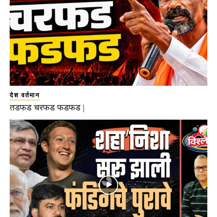
देश वर्तमान
तडफड चरफड फडफड |