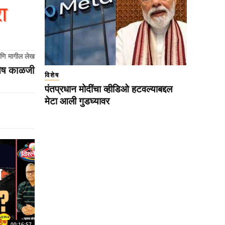
णि मागील लेख
िशेष काळजी
विशेष
पंतप्रधान मोदींचा व्हीडिओ हटवल्याबद्दल
मेटा आली गुडघ्यावर
00:16:57