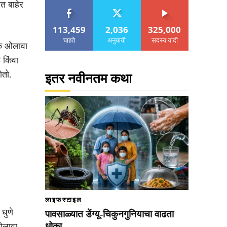
त बाहेर
113,459
2,036
325,000
चाहते
अनुयायी
सदस्य यादी
गिक ओलावा
 किंवा
ोतो.
इतर नवीनतम कथा
लाइफस्टाइल
 धुणे
पावसाळ्यात डेंग्यू-चिकुनगुनियाचा वाढता
धोका
ओलावा