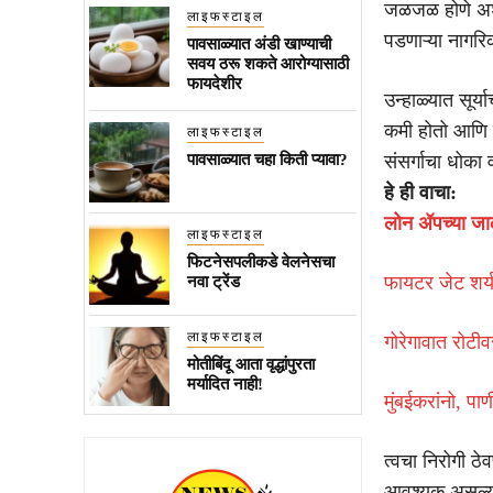
जळजळ होणे अशा 
लाइफस्टाइल
पडणाऱ्या नागरि
पावसाळ्यात अंडी खाण्याची
सवय ठरू शकते आरोग्यासाठी
फायदेशीर
उन्हाळ्यात सूर्
कमी होतो आणि त्
लाइफस्टाइल
पावसाळ्यात चहा किती प्यावा?
संसर्गाचा धोका 
हे ही वाचा:
लोन ॲपच्या ज
लाइफस्टाइल
फिटनेसपलीकडे वेलनेसचा
फायटर जेट शर्
नवा ट्रेंड
लाइफस्टाइल
गोरेगावात रोटी
मोतीबिंदू आता वृद्धांपुरता
मर्यादित नाही!
मुंबईकरांनो, पा
त्वचा निरोगी ठेव
आवश्यक असल्याच