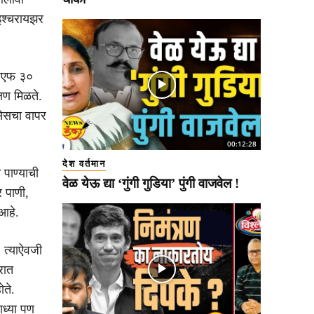
इश्चरायझर
पीएफ ३०
्षण मिळते.
ासेसचा वापर
00:12:28
देश वर्तमान
 पाण्याची
वेळ येऊ द्या ‘गुंगी गुडिया’ पुंगी वाजवेल !
 पाणी,
आहे.
. त्याऐवजी
रात
ोते.
ाध्या पण