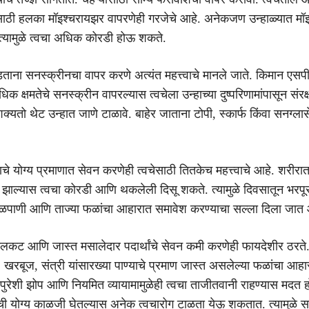
साठी हलका मॉइश्चरायझर वापरणेही गरजेचे आहे. अनेकजण उन्हाळ्यात मॉ
त्यामुळे त्वचा अधिक कोरडी होऊ शकते.
डताना सनस्क्रीनचा वापर करणे अत्यंत महत्त्वाचे मानले जाते. किमान एस
 अधिक क्षमतेचे सनस्क्रीन वापरल्यास त्वचेला उन्हाच्या दुष्परिणामांपासून संरक
 शक्यतो थेट उन्हात जाणे टाळावे. बाहेर जाताना टोपी, स्कार्फ किंवा सनग्ल
याचे योग्य प्रमाणात सेवन करणेही त्वचेसाठी तितकेच महत्त्वाचे आहे. शरीरात
 झाल्यास त्वचा कोरडी आणि थकलेली दिसू शकते. त्यामुळे दिवसातून भरपूर
रळपाणी आणि ताज्या फळांचा आहारात समावेश करण्याचा सल्ला दिला जात 
े, तेलकट आणि जास्त मसालेदार पदार्थांचे सेवन कमी करणेही फायदेशीर ठरते
खरबूज, संत्री यांसारख्या पाण्याचे प्रमाण जास्त असलेल्या फळांचा आहा
पुरेशी झोप आणि नियमित व्यायामामुळेही त्वचा ताजीतवानी राहण्यास मदत ह
चेची योग्य काळजी घेतल्यास अनेक त्वचारोग टाळता येऊ शकतात. त्यामुळे स