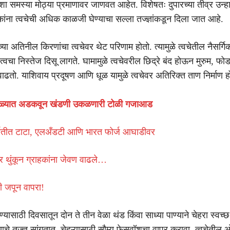
समस्या मोठ्या प्रमाणावर जाणवत आहेत. विशेषतः दुपारच्या तीव्र उन्हा
कांना त्वचेची अधिक काळजी घेण्याचा सल्ला तज्ज्ञांकडून दिला जात आहे.
याच्या अतिनील किरणांचा त्वचेवर थेट परिणाम होतो. त्यामुळे त्वचेतील नैसर्
वचा निस्तेज दिसू लागते. घामामुळे त्वचेवरील छिद्रे बंद होऊन मुरुम, फोड
वाढतो. याशिवाय प्रदूषण आणि धूळ यामुळे त्वचेवर अतिरिक्त ताण निर्माण ह
ाळ्यात अडकवून खंडणी उकळणारी टोळी गजाआड
यतीत टाटा, एलअँडटी आणि भारत फोर्ज आघाडीवर
वर थुंकून ग्राहकांना जेवण वाढले…
णी जपून वापरा!
ण्यासाठी दिवसातून दोन ते तीन वेळा थंड किंवा साध्या पाण्याने चेहरा स्वच्छ
े तज्ज्ञ सांगतात. चेहऱ्यासाठी सौम्य फेसवॉशचा वापर करावा. त्वचेतील 