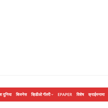
श दुनिया
बिजनेस
व्हिडीओ गॅलरी
EPAPER
विशेष
क्राईमनामा