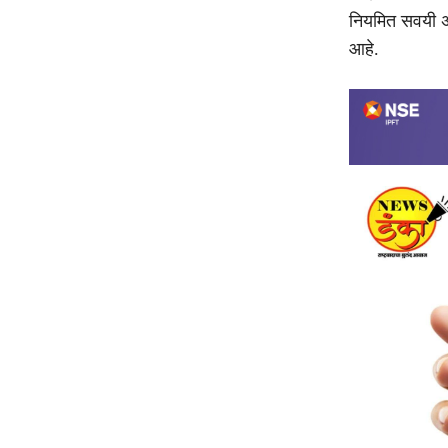
नियमित सवयी अंग
आहे.