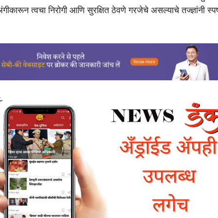
ीकारून त्वचा निरोगी आणि सुरक्षित ठेवणे गरजेचे असल्याचे तज्ज्ञांनी स्पष