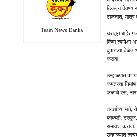
टिकवून ठेवण्या
टाळतात, मात्र 
Team News Danka
घरातून बाहेर प
किंवा त्यापेक्षा
दुपारच्या वेळेत
करावा.
उन्हाळ्यात पाण्
कमतरता निर्माण
फळांचे रस, ना
तज्ज्ञांच्या मत
काकडी, टरबूज, 
समावेश करावा. 
उन्हाळ्यात त्व