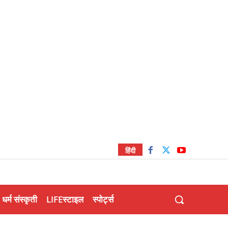
हिंदी
धर्म संस्कृती
LIFEस्टाइल
स्पोर्ट्स