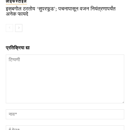
लाइफस्टाइल
इसबगोल ठरतोय ‘सुपरफूड’; पचनापासून वजन नियंत्रणापर्यंत
अनेक फायदे
प्रतिक्रिया द्या
टिप्पणी
ना
ई