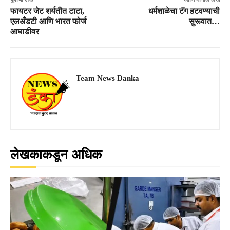
फायटर जेट शर्यतीत टाटा,
धर्मशाळेचा टॅग हटवण्याची
एलअँडटी आणि भारत फोर्ज
सुरूवात…
आघाडीवर
Team News Danka
लेखकाकडून अधिक