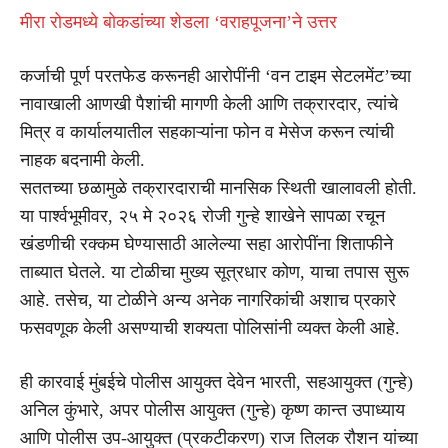
मीरा रोडमध्ये बोकडांच्या शेडला ‘वराहपूजना’ने उत्तर
कर्जाची पूर्ण परतफेड करूनही आरोपींनी ‘वन टाइम सेटलमेंट’च्या
नावाखाली आणखी पैशांची मागणी केली आणि तक्रारदार, त्यांचे
मित्र व कार्यालयातील सहकाऱ्यांना फोन व मेसेज करून त्यांची
नाहक बदनामी केली.
सततच्या छळामुळे तक्रारदाराची मानसिक स्थिती खालावली होती.
या पार्श्वभूमीवर, २५ मे २०२६ रोजी गुन्हे शाखेने सापळा रचून
खंडणीची रक्कम घेण्यासाठी आलेल्या सहा आरोपींना शिताफीने
ताब्यात घेतले. या टोळीचा मुख्य सूत्रधार कोण, याचा तपास सुरू
आहे. तसेच, या टोळीने अन्य अनेक नागरिकांची अशाच प्रकारे
फसवणूक केली असण्याची शक्यता पोलिसांनी व्यक्त केली आहे.
ही कारवाई मुंबईचे पोलीस आयुक्त देवेन भारती, सहआयुक्त (गुन्हे)
अनिल कुंभारे, अपर पोलीस आयुक्त (गुन्हे) कृष्ण कान्त उपाध्याय
आणि पोलीस उप-आयुक्त (प्रकटीकरण) राज तिलक रौशन यांच्या