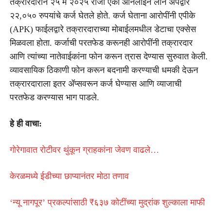
तक्रारदाराने २५ मे २०२५ रोजी एका ऑनलाइन लोन ॲपद्वारे
२२,०५० रुपयांचे कर्ज घेतले होते. कर्ज घेताना आरोपींनी एपीके
(APK) फाईलद्वारे तक्रारदाराच्या मोबाईलमधील डेटाचा एक्सेस
मिळवला होता. कर्जाची परतफेड करूनही आरोपींनी तक्रारदार
आणि त्यांच्या नातेवाईकांना फोन करून त्रास देण्यास सुरुवात केली.
व्यावसायिक ठिकाणी फोन करून बदनामी करण्याची धमकी देऊन
तक्रारदाराला इतर ॲप्सवरून कर्ज घेण्यास आणि व्याजाची
परतफेड करण्यास भाग पाडले.
हे ही वाचा:
गोरेगावात रोटीवर थुंकून ग्राहकांना जेवण वाढले…
केरळमध्ये ईडीच्या छाप्यानंतर मोठा तणाव
‘न्यू नागपूर’ प्रकल्पांसाठी ₹६३७ कोटींच्या मुद्रांक शुल्काला माफी