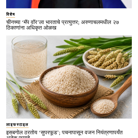
विशेष
चीनच्या ‘मॅप वॉर’ला भारताचे प्रत्युत्तर; अरुणाचलमधील २७
ठिकाणांना अधिकृत ओळख
लाइफस्टाइल
इसबगोल ठरतोय ‘सुपरफूड’; पचनापासून वजन नियंत्रणापर्यंत
अनेक फायदे