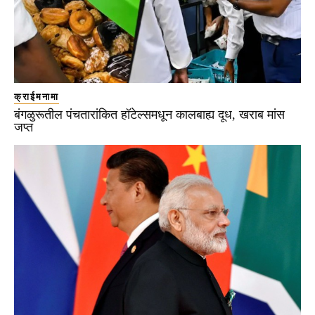
क्राईमनामा
बंगळुरूतील पंचतारांकित हॉटेल्समधून कालबाह्य दूध, खराब मांस
जप्त