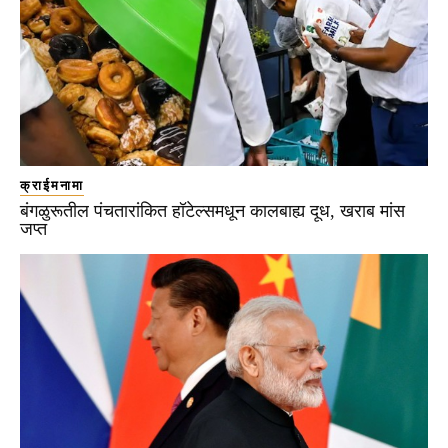
क्राईमनामा
बंगळुरूतील पंचतारांकित हॉटेल्समधून कालबाह्य दूध, खराब मांस
जप्त