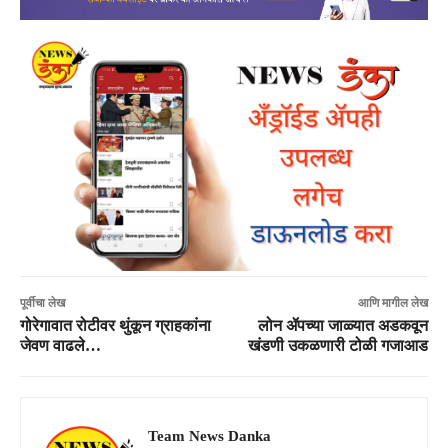
पूर्वीचा लेख
आणि मागील लेख
गोरेगावात रोटीवर थुंकून ग्राहकांना
लोन ॲपच्या जाळ्यात अडकवून
जेवण वाढले…
खंडणी उकळणारी टोळी गजाआड
Team News Danka