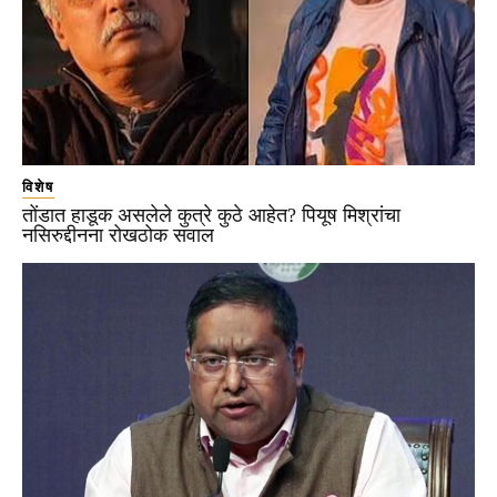
विशेष
तोंडात हाडूक असलेले कुत्रे कुठे आहेत? पियूष मिश्रांचा
नसिरुद्दीनना रोखठोक सवाल