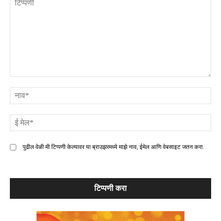
टिप्पणी
ना
ई
मे
पुढील वेळी मी टिप्पणी केल्यावर या ब्राउझरमध्ये माझे नाव, ईमेल आणि वेबसाइट जतन करा.