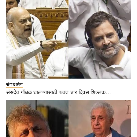
संपादकीय
संसदेत गोंधळ घालण्यासाठी फक्त चार दिवस शिल्लक…