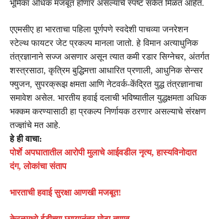
भूमिका अधिक मजबूत होणार असल्याचे स्पष्ट संकेत मिळत आहेत.
एएमसीए हा भारताचा पहिला पूर्णपणे स्वदेशी पाचव्या जनरेशन
स्टेल्थ फायटर जेट प्रकल्प मानला जातो. हे विमान अत्याधुनिक
तंत्रज्ञानाने सज्ज असणार असून त्यात कमी रडार सिग्नेचर, अंतर्गत
शस्त्रसाठा, कृत्रिम बुद्धिमत्ता आधारित प्रणाली, आधुनिक सेन्सर
फ्युजन, सुपरक्रूझ क्षमता आणि नेटवर्क-केंद्रित युद्ध तंत्रज्ञानाचा
समावेश असेल. भारतीय हवाई दलाची भविष्यातील युद्धक्षमता अधिक
भक्कम करण्यासाठी हा प्रकल्प निर्णायक ठरणार असल्याचे संरक्षण
तज्ज्ञांचे मत आहे.
हे ही वाचा:
पोर्शे अपघातातील आरोपी मुलाचे आईवडील नृत्य, हास्यविनोदात
दंग, लोकांचा संताप
भारताची हवाई सुरक्षा आणखी मजबूत!
केरळमध्ये ईडीच्या छाप्यानंतर मोठा तणाव