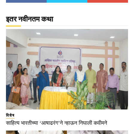
इतर नवीनतम कथा
विशेष
साहित्य भारतीच्या ‘आषाढरंग’ने न्हाऊन निघाली कवीमने