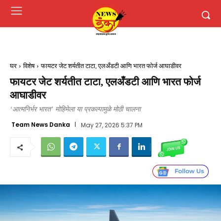
घर
विशेष
फायटर जेट शर्यतीत टाटा, एलअँडटी आणि भारत फोर्ज आघाडीवर
फायटर जेट शर्यतीत टाटा, एलअँडटी आणि भारत फोर्ज
आघाडीवर
‘आत्मनिर्भर भारत’ मोहिमेला या प्रकल्पामुळे मोठी चालना
Team News Danka
May 27, 2026 5:37 PM