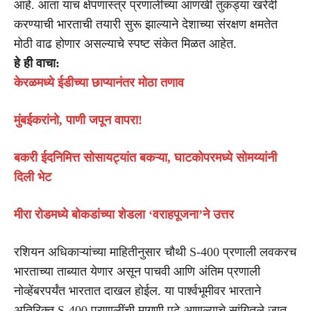
आहे. आता याच क्षेपणास्त्र प्रणालींच्या आणखी तुकड्या खरेदी
करण्याची भारताची तयारी सुरू झाल्याने देशाच्या संरक्षण क्षमतेत
मोठी वाढ होणार असल्याचे स्पष्ट संकेत मिळत आहेत.
हे ही वाचा:
केरळमध्ये ईडीच्या छाप्यानंतर मोठा तणाव
मुंबईकरांनो, पाणी जपून वापरा!
बकरी ईदनिमित्त सोसायट्यांत बकऱ्या, घाटकोपरमध्ये सोमय्यांनी
दिली भेट
मीरा रोडमध्ये बोकडांच्या शेडला ‘वराहपूजना’ने उत्तर
रशियन अधिकाऱ्यांच्या माहितीनुसार चौथी S-400 प्रणाली लवकरच
भारताच्या ताब्यात येणार असून पाचवी आणि अंतिम प्रणाली
नोव्हेंबरपर्यंत भारतात दाखल होईल. या पार्श्वभूमीवर भारताने
अतिरिक्त S-400 प्रणालींची मागणी पुढे आणल्याचे सांगितले जात