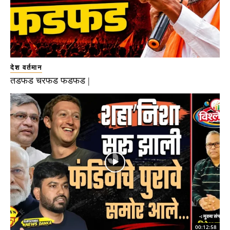
देश वर्तमान
तडफड चरफड फडफड |
00:12:58