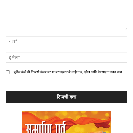
टिप्पणी
ना
ई
मे
पुढील वेळी मी टिप्पणी केल्यावर या ब्राउझरमध्ये माझे नाव, ईमेल आणि वेबसाइट जतन करा.