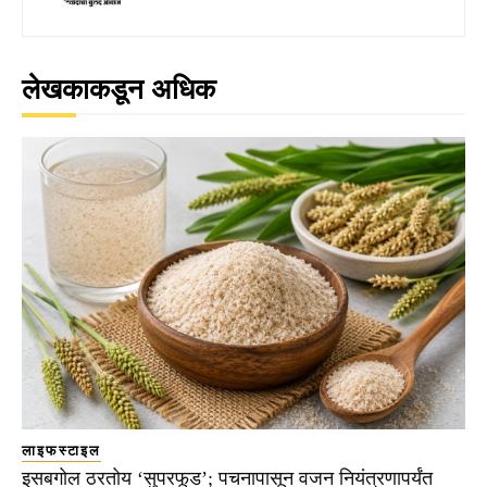
लेखकाकडून अधिक
लाइफस्टाइल
इसबगोल ठरतोय ‘सुपरफूड’; पचनापासून वजन नियंत्रणापर्यंत