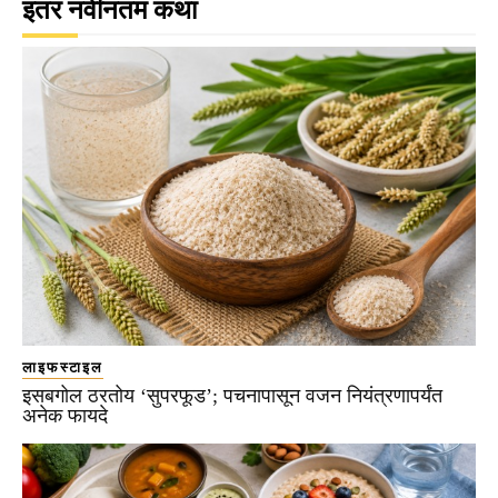
इतर नवीनतम कथा
लाइफस्टाइल
इसबगोल ठरतोय ‘सुपरफूड’; पचनापासून वजन नियंत्रणापर्यंत
अनेक फायदे