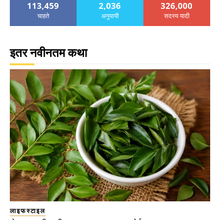
113,459
2,036
326,000
चाहते
अनुयायी
सदस्य यादी
इतर नवीनतम कथा
लाइफस्टाइल