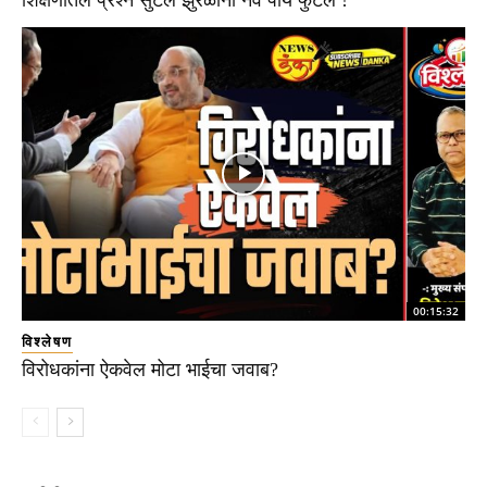
शिक्षणातले प्रश्न सुटले झुरळांना नवे पाय फुटले !
00:15:32
विश्लेषण
विरोधकांना ऐकवेल मोटा भाईचा जवाब?