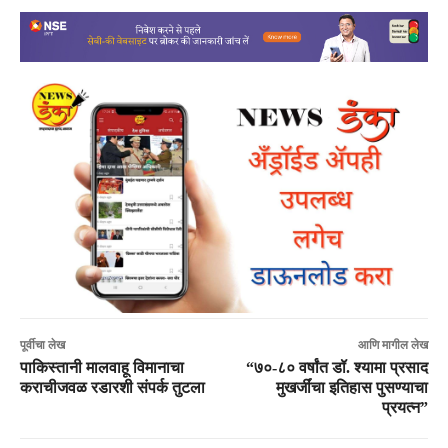
पूर्वीचा लेख
आणि मागील लेख
पाकिस्तानी मालवाहू विमानाचा
“७०-८० वर्षांत डॉ. श्यामा प्रसाद
कराचीजवळ रडारशी संपर्क तुटला
मुखर्जींचा इतिहास पुसण्याचा
प्रयत्न”