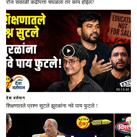
रोज सकाळी कढीपत्ता चघळला तर काय होईल?
00:13:30
देश वर्तमान
शिक्षणातले प्रश्न सुटले झुरळांना नवे पाय फुटले !