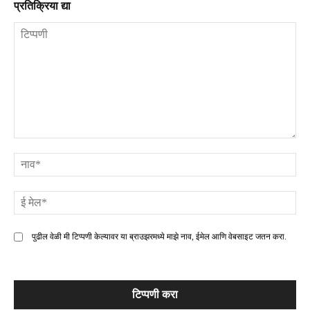
प्रतिक्रिया द्या
टिप्पणी
ना
ई
मे
पुढील वेळी मी टिप्पणी केल्यावर या ब्राउझरमध्ये माझे नाव, ईमेल आणि वेबसाइट जतन करा.