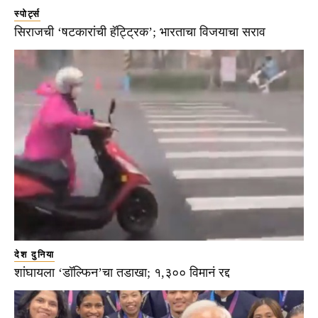
स्पोर्ट्स
सिराजची ‘षटकारांची हॅट्ट्रिक’; भारताचा विजयाचा सराव
देश दुनिया
शांघायला ‘डॉल्फिन’चा तडाखा; १,३०० विमानं रद्द