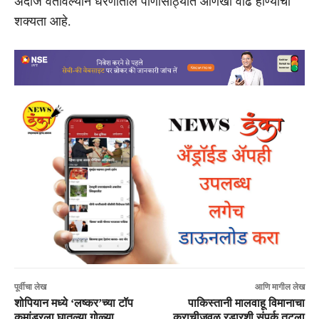
अंदाज वर्तविल्याने धरणांतील पाणीसाठ्यात आणखी वाढ होण्याची
शक्यता आहे.
पूर्वीचा लेख
आणि मागील लेख
शोपियान मध्ये ‘लष्कर’च्या टॉप
पाकिस्तानी मालवाहू विमानाचा
कमांडरला घातल्या गोळ्या
कराचीजवळ रडारशी संपर्क तुटला