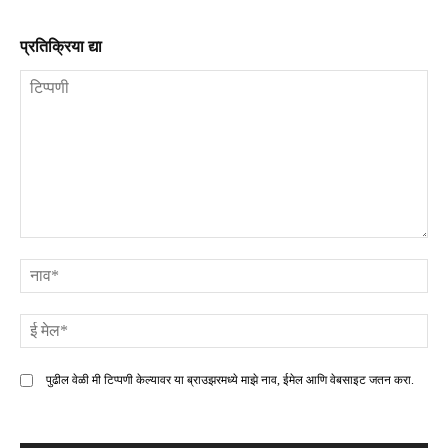
प्रतिक्रिया द्या
टिप्पणी
ना
ई
मे
पुढील वेळी मी टिप्पणी केल्यावर या ब्राउझरमध्ये माझे नाव, ईमेल आणि वेबसाइट जतन करा.