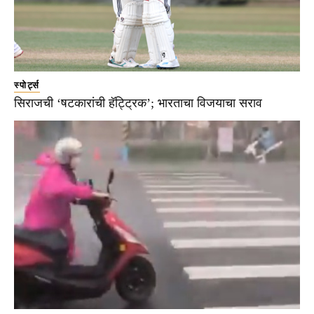
स्पोर्ट्स
सिराजची ‘षटकारांची हॅट्ट्रिक’; भारताचा विजयाचा सराव