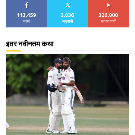
113,459
2,036
326,000
चाहते
अनुयायी
सदस्य यादी
इतर नवीनतम कथा