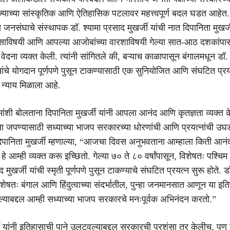
ाज्याच्या सांस्कृतिक आणि ऐतिहासिक पटलावर महत्त्वपूर्ण बदल घडत आहेत
य जनसंघाचे संस्थापक डॉ. श्यामा प्रसाद मुखर्जी यांची नात दिपानिता मुखर्ज
ासाविषयी आणि आपल्या आजोबांच्या वारशाविषयी गेल्या सात-आठ दशकांपा
दना व्यक्त केली. त्यांनी सांगितले की, बऱ्याच काळापासून बंगालमधून डॉ. 
यांचे योगदान पूर्णपणे पुसून टाकण्यासाठी एक सुनियोजित आणि संघटित प्रय
 न्याय मिळाला आहे.
यमांशी बोलताना दिपानिता मुखर्जी यांनी आपला आनंद आणि कृतज्ञता व्यक्त के
 जपण्यासाठी सध्याच्या भाजप सरकारच्या धोरणांची आणि प्रयत्नांची उघ
दिपानिता मुखर्जी म्हणाल्या, “आजचा दिवस अनुभवताना आम्हाला किती आन
े आम्ही व्यक्त करू इच्छितो. गेल्या ७० ते ८० वर्षांपासून, विशेषतः पश्चिम 
द मुखर्जी यांची स्मृती पूर्णपणे पुसून टाकण्याचे संघटित प्रयत्न सुरू होते. डॉ
िशेषतः बंगाल आणि हिंदुत्वाच्या संदर्भातील, पुन्हा जनमानसात आणून या इत
ेल्याबद्दल आम्ही सध्याच्या भाजप सरकारचे मनःपूर्वक अभिनंदन करतो.”
जी यांनी इतिहासाची पाने उलटवल्याबद्दल सरकारची प्रशंसा तर केलीच, पण