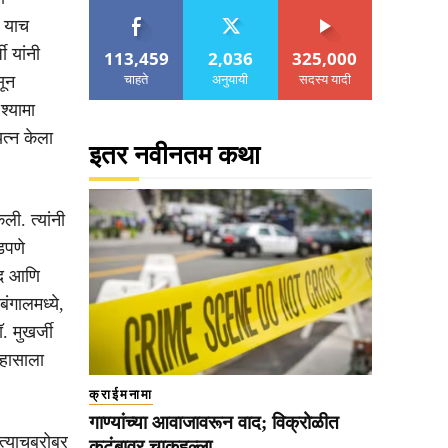
. याच
ी यांनी
113,459
2,036
325,000
चाहते
अनुयायी
सदस्य यादी
सून
श्यामा
त्न केला
इतर नवीनतम कथा
ली. त्यांनी
डपणे
ंद आणि
बंगालमध्ये,
. मुखर्जी
िहासाला
क्राईमनामा
गाण्यांच्या आवाजावरून वाद; विक्रोळीत
 त्याचबरोबर
कुटुंबावर चाकूहल्ला