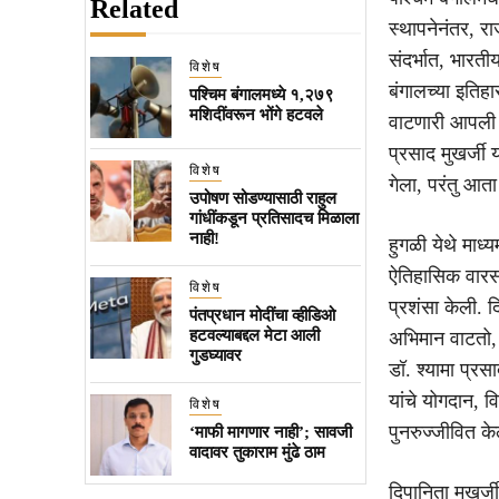
Related
स्थापनेनंतर, र
संदर्भात, भारती
विशेष
बंगालच्या इतिह
पश्चिम बंगालमध्ये १,२७९
मशिदींवरून भोंगे हटवले
वाटणारी आपली वे
प्रसाद मुखर्जी 
विशेष
गेला, परंतु आता
उपोषण सोडण्यासाठी राहुल
गांधींकडून प्रतिसादच मिळाला
नाही!
हुगळी येथे माध्
ऐतिहासिक वारसा
विशेष
प्रशंसा केली. 
पंतप्रधान मोदींचा व्हीडिओ
हटवल्याबद्दल मेटा आली
अभिमान वाटतो, ह
गुडघ्यावर
डॉ. श्यामा प्रसा
यांचे योगदान, व
विशेष
पुनरुज्जीवित क
‘माफी मागणार नाही’; सावजी
वादावर तुकाराम मुंढे ठाम
दिपानिता मुखर्