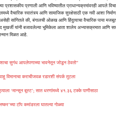
ाच्या प्रशासकीय प्रणाली आणि भविष्यातील प्राधान्यक्रमांवरही आपले विचा
बंगालमध्ये वैचारिक स्वातंत्र्य आणि सामाजिक सुरक्षेसाठी एक नवी आशा निर्मा
ुढे असेही सांगितले की, बंगालची ओळख आणि हिंदुत्वाचा वैचारिक पाया मजबू
साद मुखर्जी यांनी बजावलेल्या भूमिकेला आता शालेय अभ्यासक्रमात आणि सा
 सन्मान मिळत आहे.
रशाचा सुगंध आपलेपणाच्या भावनेतून जोडून ठेवतो”
वाहू विमानाचा कराचीजवळ रडारशी संपर्क तुटला
ाठ्याला ‘मान्सून बूस्ट’; सात धरणांमध्ये ४१.३६ टक्के पाणीसाठा
लष्कर’च्या टॉप कमांडरला घातल्या गोळ्या