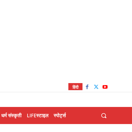
हिंदी
धर्म संस्कृती
LIFEस्टाइल
स्पोर्ट्स