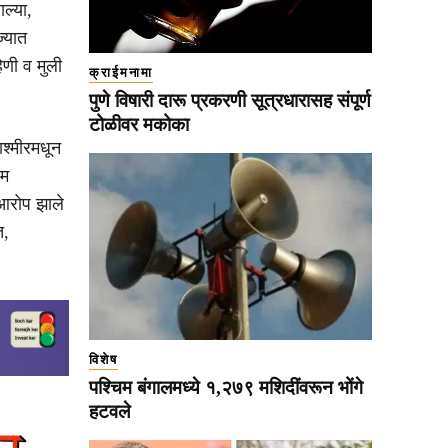
ाल्या,
्यात
िणी व मुली
क्राईमनामा
पुणे विषारी दारू प्रकरणी सूत्रधारासह संपूर्ण
टोळीवर मकोका
ाश्मीरमधून
िम
े आरोप झाले
त,
विशेष
पश्चिम बंगालमध्ये १,२७९ मशिदींवरून भोंगे
हटवले