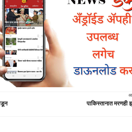
आ
ोडून
पाकिस्तानात मरणही झ