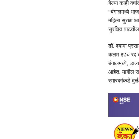
गेल्या काही वर्ष
“बंगालमध्ये भा
महिला सुरक्षा 
सुरक्षित वाटतील
डॉ. श्यामा प्रस
कलम ३७० रद्द कर
बंगालमध्ये, डाव्
आहेत. मागील सरक
स्मारकांकडे दुर