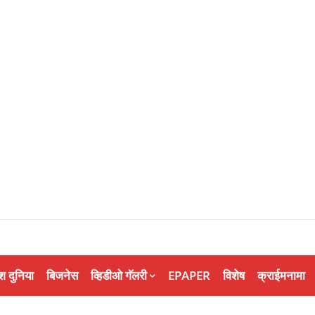
श दुनिया
बिजनेस
व्हिडीओ गॅलरी
EPAPER
विशेष
क्राईमनामा