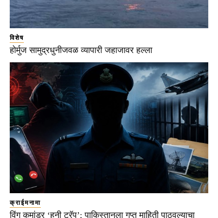
विशेष
होर्मुज सामुद्रधुनीजवळ व्यापारी जहाजावर हल्ला
क्राईमनामा
विंग कमांडर ‘हनी ट्रॅप’; पाकिस्तानला गुप्त माहिती पाठवल्याचा