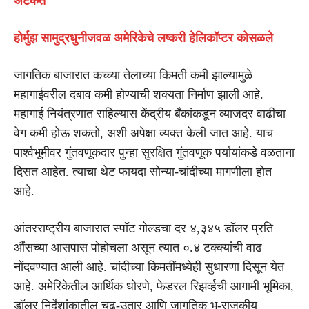
अटकेत
होर्मुझ सामुद्रधुनीजवळ अमेरिकेचे लष्करी हेलिकॉप्टर कोसळले
जागतिक बाजारात कच्च्या तेलाच्या किमती कमी झाल्यामुळे
महागाईवरील दबाव कमी होण्याची शक्यता निर्माण झाली आहे.
महागाई नियंत्रणात राहिल्यास केंद्रीय बँकांकडून व्याजदर वाढीचा
वेग कमी होऊ शकतो, अशी अपेक्षा व्यक्त केली जात आहे. याच
पार्श्वभूमीवर गुंतवणूकदार पुन्हा सुरक्षित गुंतवणूक पर्यायांकडे वळताना
दिसत आहेत. त्याचा थेट फायदा सोन्या-चांदीच्या मागणीला होत
आहे.
आंतरराष्ट्रीय बाजारात स्पॉट गोल्डचा दर ४,३४५ डॉलर प्रति
औंसच्या आसपास पोहोचला असून त्यात ०.४ टक्क्यांची वाढ
नोंदवण्यात आली आहे. चांदीच्या किमतींमध्येही सुधारणा दिसून येत
आहे. अमेरिकेतील आर्थिक धोरणे, फेडरल रिझर्व्हची आगामी भूमिका,
डॉलर निर्देशांकातील चढ-उतार आणि जागतिक भू-राजकीय