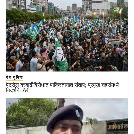
देश दुनिया
पेट्रोल दरवाढीविरोधात पाकिस्तानात संताप; प्रमुख शहरांमध्ये
निदर्शने, रॅली