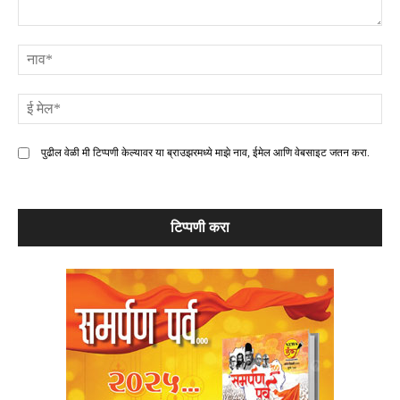
टिप्पणी
ना
ई
मे
पुढील वेळी मी टिप्पणी केल्यावर या ब्राउझरमध्ये माझे नाव, ईमेल आणि वेबसाइट जतन करा.