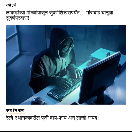
स्पोर्ट्स
लाकडांच्या मोळ्यांपासून सुवर्णशिखरापर्यंत… मीराबाई चानूचा
सुवर्णप्रवास!
क्राईमनामा
रेल्वे स्थानकावरील फ्री वाय-फाय अन् लाखो गायब!