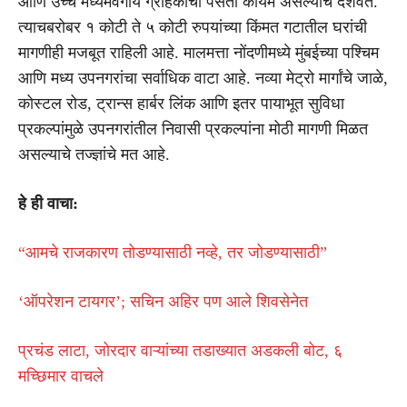
आणि उच्च मध्यमवर्गीय ग्राहकांची पसंती कायम असल्याचे दर्शवते.
त्याचबरोबर १ कोटी ते ५ कोटी रुपयांच्या किंमत गटातील घरांची
मागणीही मजबूत राहिली आहे. मालमत्ता नोंदणीमध्ये मुंबईच्या पश्चिम
आणि मध्य उपनगरांचा सर्वाधिक वाटा आहे. नव्या मेट्रो मार्गांचे जाळे,
कोस्टल रोड, ट्रान्स हार्बर लिंक आणि इतर पायाभूत सुविधा
प्रकल्पांमुळे उपनगरांतील निवासी प्रकल्पांना मोठी मागणी मिळत
असल्याचे तज्ज्ञांचे मत आहे.
हे ही वाचा:
“आमचे राजकारण तोडण्यासाठी नव्हे, तर जोडण्यासाठी”
‘ऑपरेशन टायगर’; सचिन अहिर पण आले शिवसेनेत
प्रचंड लाटा, जोरदार वाऱ्यांच्या तडाख्यात अडकली बोट, ६
मच्छिमार वाचले