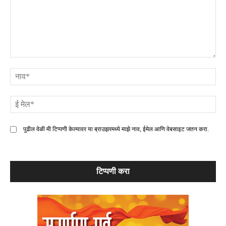
टिप्पणी
ना
ई
मे
पुढील वेळी मी टिप्पणी केल्यावर या ब्राउझरमध्ये माझे नाव, ईमेल आणि वेबसाइट जतन करा.