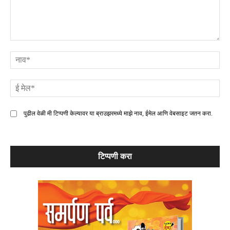
टिप्पणी
ना
ई
मे
पुढील वेळी मी टिप्पणी केल्यावर या ब्राउझरमध्ये माझे नाव, ईमेल आणि वेबसाइट जतन करा.