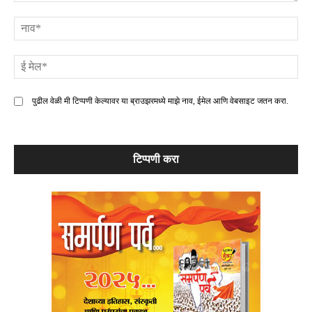
टिप्पणी
ना
ई
मे
पुढील वेळी मी टिप्पणी केल्यावर या ब्राउझरमध्ये माझे नाव, ईमेल आणि वेबसाइट जतन करा.