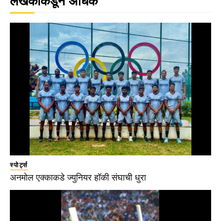
लेखकाकडून अधिक
स्पोर्ट्स
अनमोल एक्काकडे ज्युनियर हॉकी संघाची धुरा